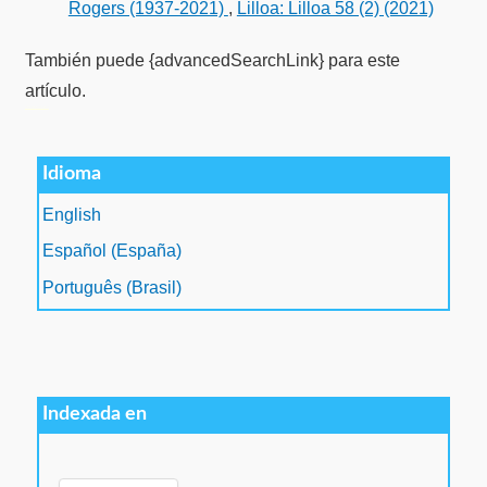
Rogers (1937-2021)
,
Lilloa: Lilloa 58 (2) (2021)
También puede {advancedSearchLink} para este
artículo.
فروشگاه اینترنتی
ویزای استارتاپ
luxury gifts
سرور مجازی بایننس
Idioma
English
Español (España)
Português (Brasil)
Indexada en