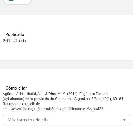
Publicado
2011-06-07
Cómo citar
Agüero, A. N., Hladki, A. I., & Dios, M. M. (2011). El género Poronia
(Xylariaceae) en la provincia de Catamarca, Argentina.
Lilloa
,
48
(1), 60–64.
Recuperado a partir de
https://www.lillo.org.ar/journals/index.php/lilloa/article/view/423
Más formatos de cita