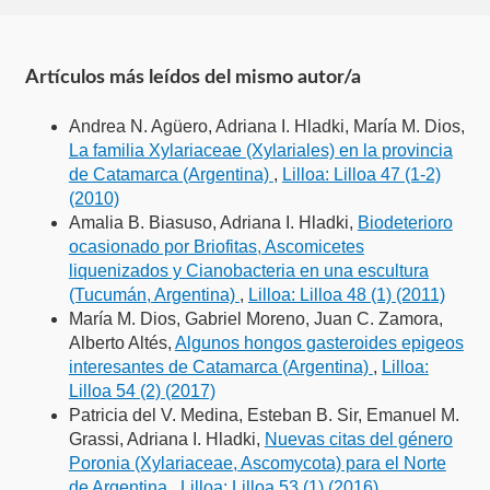
Artículos más leídos del mismo autor/a
Andrea N. Agüero, Adriana I. Hladki, María M. Dios,
La familia Xylariaceae (Xylariales) en la provincia
de Catamarca (Argentina)
,
Lilloa: Lilloa 47 (1-2)
(2010)
Amalia B. Biasuso, Adriana I. Hladki,
Biodeterioro
ocasionado por Briofitas, Ascomicetes
liquenizados y Cianobacteria en una escultura
(Tucumán, Argentina)
,
Lilloa: Lilloa 48 (1) (2011)
María M. Dios, Gabriel Moreno, Juan C. Zamora,
Alberto Altés,
Algunos hongos gasteroides epigeos
interesantes de Catamarca (Argentina)
,
Lilloa:
Lilloa 54 (2) (2017)
Patricia del V. Medina, Esteban B. Sir, Emanuel M.
Grassi, Adriana I. Hladki,
Nuevas citas del género
Poronia (Xylariaceae, Ascomycota) para el Norte
de Argentina
,
Lilloa: Lilloa 53 (1) (2016)