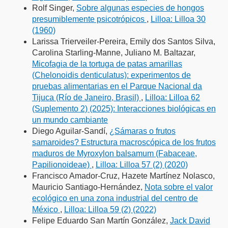
Rolf Singer,
Sobre algunas especies de hongos
presumiblemente psicotrópicos
,
Lilloa: Lilloa 30
(1960)
Larissa Trierveiler-Pereira, Emily dos Santos Silva,
Carolina Starling-Manne, Juliano M. Baltazar,
Micofagia de la tortuga de patas amarillas
(Chelonoidis denticulatus): experimentos de
pruebas alimentarias en el Parque Nacional da
Tijuca (Río de Janeiro, Brasil)
,
Lilloa: Lilloa 62
(Suplemento 2) (2025): Interacciones biológicas en
un mundo cambiante
Diego Aguilar-Sandí,
¿Sámaras o frutos
samaroides? Estructura macroscópica de los frutos
maduros de Myroxylon balsamum (Fabaceae,
Papilionoideae)
,
Lilloa: Lilloa 57 (2) (2020)
Francisco Amador-Cruz, Hazete Martínez Nolasco,
Mauricio Santiago-Hernández,
Nota sobre el valor
ecológico en una zona industrial del centro de
México
,
Lilloa: Lilloa 59 (2) (2022)
Felipe Eduardo San Martín González,
Jack David