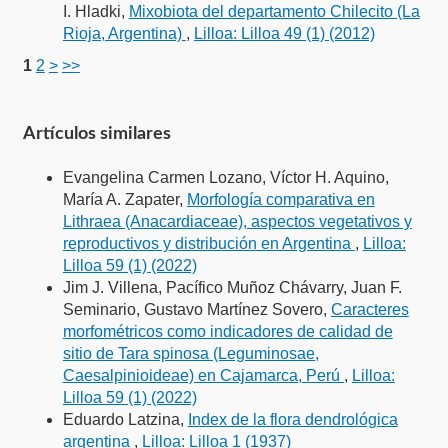
I. Hladki,
Mixobiota del departamento Chilecito (La
Rioja, Argentina)
,
Lilloa: Lilloa 49 (1) (2012)
1
2
>
>>
Artículos similares
Evangelina Carmen Lozano, Víctor H. Aquino,
María A. Zapater,
Morfología comparativa en
Lithraea (Anacardiaceae), aspectos vegetativos y
reproductivos y distribución en Argentina
,
Lilloa:
Lilloa 59 (1) (2022)
Jim J. Villena, Pacífico Muñoz Chávarry, Juan F.
Seminario, Gustavo Martínez Sovero,
Caracteres
morfométricos como indicadores de calidad de
sitio de Tara spinosa (Leguminosae,
Caesalpinioideae) en Cajamarca, Perú
,
Lilloa:
Lilloa 59 (1) (2022)
Eduardo Latzina,
Index de la flora dendrológica
argentina
,
Lilloa: Lilloa 1 (1937)