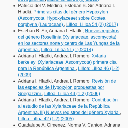
Patricia del V. Medina, Esteban B. Sir, Adriana I.
Hladki,
Primeras citas del género Hypoxylon
(Ascomycota, Hypoxylaceae) sobre Ocotea
porphyria (Lauraceae)
,
Lilloa: Lilloa 54 (2) (2017)
Esteban B. Sir, Adriana I. Hladki,
Nuevos registros
del género Rosellinia (Xylariaceae, ascomycota)
en los sectores norte y centro de Las Yungas de la
Argentina
,
Lilloa: Lilloa 51 (1) (2014)
Adriana I. Hladki, Andrea I. Romero,
Xylaria
berkeleyi (Xylariaceae, Ascomycota) primera cita
para la República Argentina
,
Lilloa: Lilloa 46 (1-2)
(2009)
Adriana I. Hladki, Andrea I. Romero,
Revisión de
las especies de Hypoxylon propuestas por
Spegazzini
,
Lilloa: Lilloa 43 (1-2) (2006)
Adriana I. Hladki, Andrea I. Romero,
Contribución
al estudio de las Xylariaceae de la República
Argentina. III) Nuevos registros del género Xylaria
,
Lilloa: Lilloa 42 (1-2) (2005)
Guadalupe A. Gimenez, Norma V. Canton, Adriana