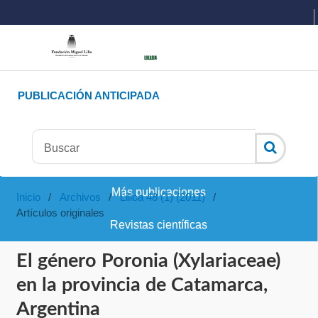
PUBLICACIÓN ANTICIPADA
Más publicaciones
Inicio
/
Archivos
/
Lilloa 48 (1) (2011)
/
Artículos originales
Revistas científicas
El género Poronia (Xylariaceae)
en la provincia de Catamarca,
Argentina