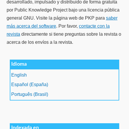
desarrollado, impulsado y distribuido de forma gratuita
por Public Knowledge Project bajo una licencia pública
general GNU. Visite la página web de PKP para
saber
más acerca del software
. Por favor,
contacte con la
revista
directamente si tiene preguntas sobre la revista o
acerca de los envíos a la revista.
سرور مجازی بایننس
Idioma
English
Español (España)
Português (Brasil)
Indexada en