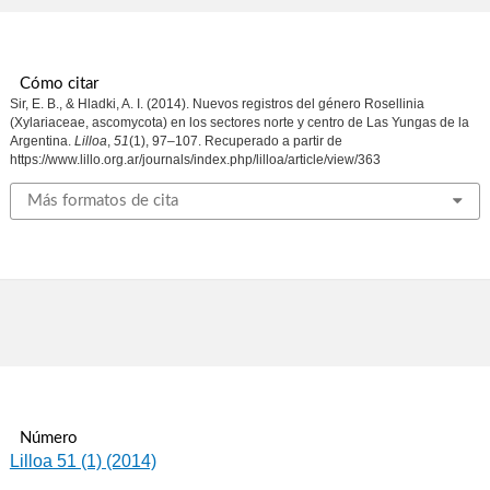
Cómo citar
Sir, E. B., & Hladki, A. I. (2014). Nuevos registros del género Rosellinia
(Xylariaceae, ascomycota) en los sectores norte y centro de Las Yungas de la
Argentina.
Lilloa
,
51
(1), 97–107. Recuperado a partir de
https://www.lillo.org.ar/journals/index.php/lilloa/article/view/363
Más formatos de cita
Número
Lilloa 51 (1) (2014)