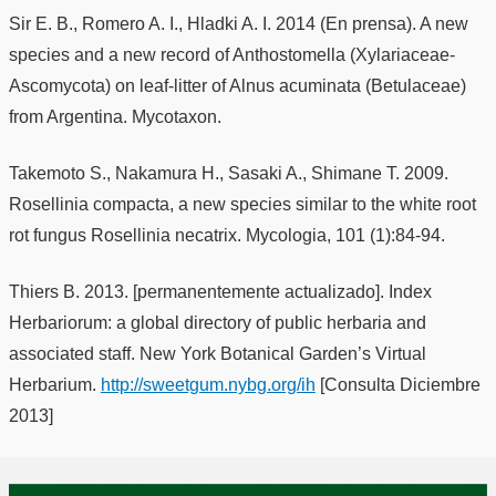
Sir E. B., Romero A. I., Hladki A. I. 2014 (En prensa). A new
species and a new record of Anthostomella (Xylariaceae-
Ascomycota) on leaf-litter of Alnus acuminata (Betulaceae)
from Argentina. Mycotaxon.
Takemoto S., Nakamura H., Sasaki A., Shimane T. 2009.
Rosellinia compacta, a new species similar to the white root
rot fungus Rosellinia necatrix. Mycologia, 101 (1):84-94.
Thiers B. 2013. [permanentemente actualizado]. Index
Herbariorum: a global directory of public herbaria and
associated staff. New York Botanical Garden’s Virtual
Herbarium.
http://sweetgum.nybg.org/ih
[Consulta Diciembre
2013]