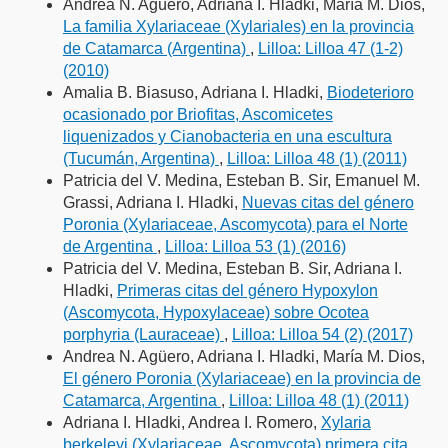
Andrea N. Agüero, Adriana I. Hladki, María M. Dios,
La familia Xylariaceae (Xylariales) en la provincia
de Catamarca (Argentina)
,
Lilloa: Lilloa 47 (1-2)
(2010)
Amalia B. Biasuso, Adriana I. Hladki,
Biodeterioro
ocasionado por Briofitas, Ascomicetes
liquenizados y Cianobacteria en una escultura
(Tucumán, Argentina)
,
Lilloa: Lilloa 48 (1) (2011)
Patricia del V. Medina, Esteban B. Sir, Emanuel M.
Grassi, Adriana I. Hladki,
Nuevas citas del género
Poronia (Xylariaceae, Ascomycota) para el Norte
de Argentina
,
Lilloa: Lilloa 53 (1) (2016)
Patricia del V. Medina, Esteban B. Sir, Adriana I.
Hladki,
Primeras citas del género Hypoxylon
(Ascomycota, Hypoxylaceae) sobre Ocotea
porphyria (Lauraceae)
,
Lilloa: Lilloa 54 (2) (2017)
Andrea N. Agüero, Adriana I. Hladki, María M. Dios,
El género Poronia (Xylariaceae) en la provincia de
Catamarca, Argentina
,
Lilloa: Lilloa 48 (1) (2011)
Adriana I. Hladki, Andrea I. Romero,
Xylaria
berkeleyi (Xylariaceae, Ascomycota) primera cita