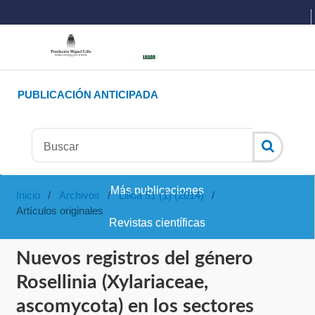
PUBLICACIÓN ANTICIPADA
Más publicaciones
Inicio
/
Archivos
/
Lilloa 51 (1) (2014)
/
Artículos originales
Revistas científicas
Nuevos registros del género
Rosellinia (Xylariaceae,
ascomycota) en los sectores