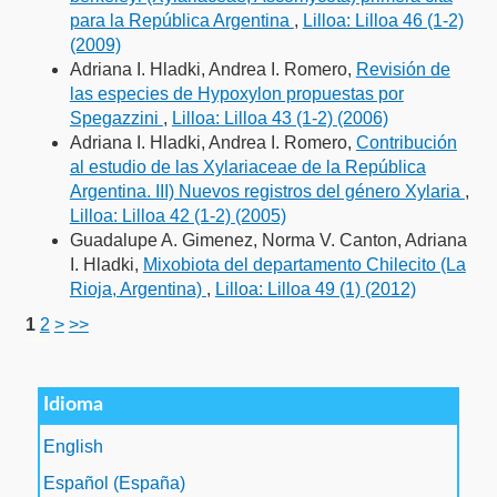
para la República Argentina
,
Lilloa: Lilloa 46 (1-2)
(2009)
Adriana I. Hladki, Andrea I. Romero,
Revisión de
las especies de Hypoxylon propuestas por
Spegazzini
,
Lilloa: Lilloa 43 (1-2) (2006)
Adriana I. Hladki, Andrea I. Romero,
Contribución
al estudio de las Xylariaceae de la República
Argentina. III) Nuevos registros del género Xylaria
,
Lilloa: Lilloa 42 (1-2) (2005)
Guadalupe A. Gimenez, Norma V. Canton, Adriana
I. Hladki,
Mixobiota del departamento Chilecito (La
Rioja, Argentina)
,
Lilloa: Lilloa 49 (1) (2012)
1
2
>
>>
فروشگاه اینترنتی
ویزای استارتاپ
luxury gifts
سرور مجازی بایننس
Idioma
English
Español (España)