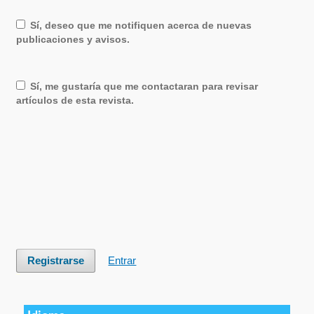
Sí, deseo que me notifiquen acerca de nuevas
publicaciones y avisos.
Sí, me gustaría que me contactaran para revisar
artículos de esta revista.
Registrarse
Entrar
سرور مجازی بایننس