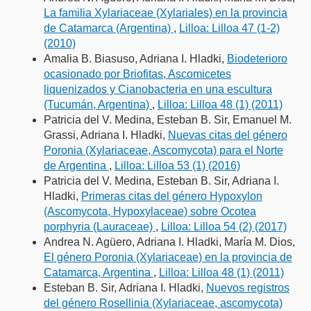
La familia Xylariaceae (Xylariales) en la provincia
de Catamarca (Argentina)
,
Lilloa: Lilloa 47 (1-2)
(2010)
Amalia B. Biasuso, Adriana I. Hladki,
Biodeterioro
ocasionado por Briofitas, Ascomicetes
liquenizados y Cianobacteria en una escultura
(Tucumán, Argentina)
,
Lilloa: Lilloa 48 (1) (2011)
Patricia del V. Medina, Esteban B. Sir, Emanuel M.
Grassi, Adriana I. Hladki,
Nuevas citas del género
Poronia (Xylariaceae, Ascomycota) para el Norte
de Argentina
,
Lilloa: Lilloa 53 (1) (2016)
Patricia del V. Medina, Esteban B. Sir, Adriana I.
Hladki,
Primeras citas del género Hypoxylon
(Ascomycota, Hypoxylaceae) sobre Ocotea
porphyria (Lauraceae)
,
Lilloa: Lilloa 54 (2) (2017)
Andrea N. Agüero, Adriana I. Hladki, María M. Dios,
El género Poronia (Xylariaceae) en la provincia de
Catamarca, Argentina
,
Lilloa: Lilloa 48 (1) (2011)
Esteban B. Sir, Adriana I. Hladki,
Nuevos registros
del género Rosellinia (Xylariaceae, ascomycota)