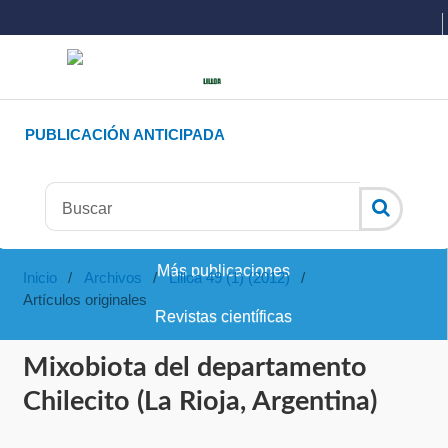
PUBLICACIÓN ANTICIPADA
Más publicaciones
Inicio
/
Archivos
/
Lilloa 49 (1) (2012)
/
Artículos originales
Revistas científicas
Mixobiota del departamento
Chilecito (La Rioja, Argentina)