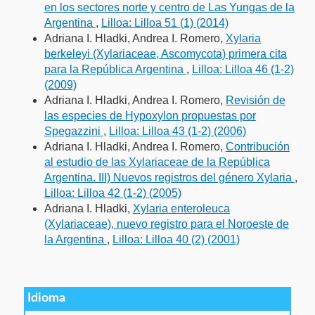
en los sectores norte y centro de Las Yungas de la
Argentina
,
Lilloa: Lilloa 51 (1) (2014)
Adriana I. Hladki, Andrea I. Romero,
Xylaria
berkeleyi (Xylariaceae, Ascomycota) primera cita
para la República Argentina
,
Lilloa: Lilloa 46 (1-2)
(2009)
Adriana I. Hladki, Andrea I. Romero,
Revisión de
las especies de Hypoxylon propuestas por
Spegazzini
,
Lilloa: Lilloa 43 (1-2) (2006)
Adriana I. Hladki, Andrea I. Romero,
Contribución
al estudio de las Xylariaceae de la República
Argentina. III) Nuevos registros del género Xylaria
,
Lilloa: Lilloa 42 (1-2) (2005)
Adriana I. Hladki,
Xylaria enteroleuca
(Xylariaceae), nuevo registro para el Noroeste de
la Argentina
,
Lilloa: Lilloa 40 (2) (2001)
فروشگاه اینترنتی
ویزای استارتاپ
luxury gifts
سرور مجازی بایننس
Idioma