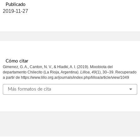
Publicado
2019-11-27
Cómo citar
Gimenez, G. A., Canton, N. V., & Hladki, A. I. (2019). Mixobiota del
departamento Chilecito (La Rioja, Argentina).
Lilloa
,
49
(1), 30–39. Recuperado
a partir de https://www.lillo.org.ar/journals/index.php/lilloa/article/view/1049
Más formatos de cita