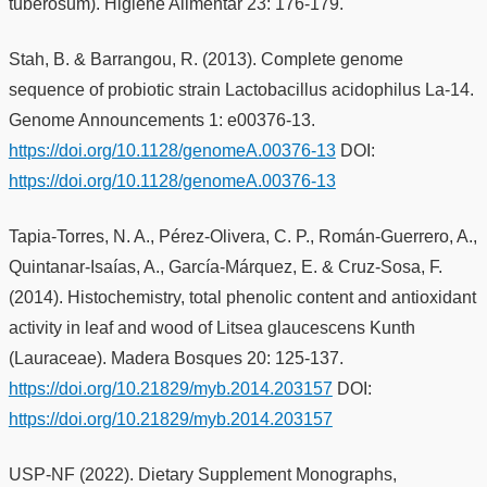
tuberosum). Higiene Alimentar 23: 176-179.
Stah, B. & Barrangou, R. (2013). Complete genome
sequence of probiotic strain Lactobacillus acidophilus La-14.
Genome Announcements 1: e00376-13.
https://doi.org/10.1128/genomeA.00376-13
DOI:
https://doi.org/10.1128/genomeA.00376-13
Tapia-Torres, N. A., Pérez-Olivera, C. P., Román-Guerrero, A.,
Quintanar-Isaías, A., García-Márquez, E. & Cruz-Sosa, F.
(2014). Histochemistry, total phenolic content and antioxidant
activity in leaf and wood of Litsea glaucescens Kunth
(Lauraceae). Madera Bosques 20: 125-137.
https://doi.org/10.21829/myb.2014.203157
DOI:
https://doi.org/10.21829/myb.2014.203157
USP-NF (2022). Dietary Supplement Monographs,