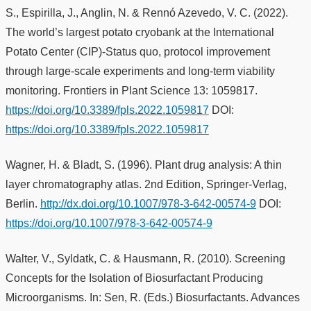
S., Espirilla, J., Anglin, N. & Rennó Azevedo, V. C. (2022).
The world’s largest potato cryobank at the International
Potato Center (CIP)-Status quo, protocol improvement
through large-scale experiments and long-term viability
monitoring. Frontiers in Plant Science 13: 1059817.
https://doi.org/10.3389/fpls.2022.1059817
DOI:
https://doi.org/10.3389/fpls.2022.1059817
Wagner, H. & Bladt, S. (1996). Plant drug analysis: A thin
layer chromatography atlas. 2nd Edition, Springer-Verlag,
Berlin.
http://dx.doi.org/10.1007/978-3-642-00574-9
DOI:
https://doi.org/10.1007/978-3-642-00574-9
Walter, V., Syldatk, C. & Hausmann, R. (2010). Screening
Concepts for the Isolation of Biosurfactant Producing
Microorganisms. In: Sen, R. (Eds.) Biosurfactants. Advances