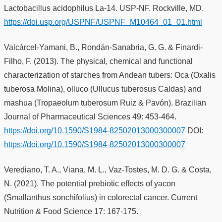
Lactobacillus acidophilus La-14. USP-NF. Rockville, MD.
https://doi.usp.org/USPNF/USPNF_M10464_01_01.html
Valcárcel-Yamani, B., Rondán-Sanabria, G. G. & Finardi-
Filho, F. (2013). The physical, chemical and functional
characterization of starches from Andean tubers: Oca (Oxalis
tuberosa Molina), olluco (Ullucus tuberosus Caldas) and
mashua (Tropaeolum tuberosum Ruiz & Pavón). Brazilian
Journal of Pharmaceutical Sciences 49: 453-464.
https://doi.org/10.1590/S1984-82502013000300007
DOI:
https://doi.org/10.1590/S1984-82502013000300007
Verediano, T. A., Viana, M. L., Vaz-Tostes, M. D. G. & Costa,
N. (2021). The potential prebiotic effects of yacon
(Smallanthus sonchifolius) in colorectal cancer. Current
Nutrition & Food Science 17: 167-175.