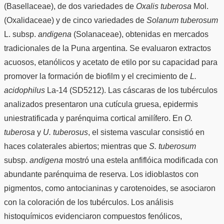
(Basellaceae), de dos variedades de
Oxalis tuberosa
Mol.
(Oxalidaceae) y de cinco variedades de
Solanum tuberosum
L. subsp.
andigena
(Solanaceae), obtenidas en mercados
tradicionales de la Puna argentina. Se evaluaron extractos
acuosos, etanólicos y acetato de etilo por su capacidad para
promover la formación de biofilm y el crecimiento de
L.
acidophilus
La-14 (SD5212). Las cáscaras de los tubérculos
analizados presentaron una cutícula gruesa, epidermis
uniestratificada y parénquima cortical amilífero. En
O.
tuberosa
y
U. tuberosus
, el sistema vascular consistió en
haces colaterales abiertos; mientras que
S. tuberosum
subsp.
andigena
mostró una estela anfiflóica modificada con
abundante parénquima de reserva. Los idioblastos con
pigmentos, como antocianinas y carotenoides, se asociaron
con la coloración de los tubérculos. Los análisis
histoquímicos evidenciaron compuestos fenólicos,