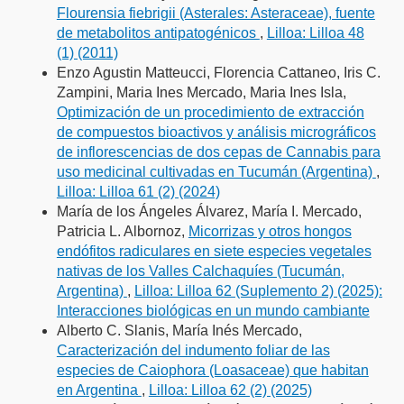
Flourensia fiebrigii (Asterales: Asteraceae), fuente
de metabolitos antipatogénicos
,
Lilloa: Lilloa 48
(1) (2011)
Enzo Agustin Matteucci, Florencia Cattaneo, Iris C.
Zampini, Maria Ines Mercado, Maria Ines Isla,
Optimización de un procedimiento de extracción
de compuestos bioactivos y análisis micrográficos
de inflorescencias de dos cepas de Cannabis para
uso medicinal cultivadas en Tucumán (Argentina)
,
Lilloa: Lilloa 61 (2) (2024)
María de los Ángeles Álvarez, María I. Mercado,
Patricia L. Albornoz,
Micorrizas y otros hongos
endófitos radiculares en siete especies vegetales
nativas de los Valles Calchaquíes (Tucumán,
Argentina)
,
Lilloa: Lilloa 62 (Suplemento 2) (2025):
Interacciones biológicas en un mundo cambiante
Alberto C. Slanis, María Inés Mercado,
Caracterización del indumento foliar de las
especies de Caiophora (Loasaceae) que habitan
en Argentina
,
Lilloa: Lilloa 62 (2) (2025)