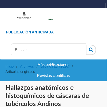
PUBLICACIÓN ANTICIPADA
Más publicaciones
Inicio
/
Archivos
/
Lilloa 63 (1) (2026)
/
Artículos originales
Revistas científicas
Hallazgos anatómicos e
histoquímicos de cáscaras de
tubérculos Andinos