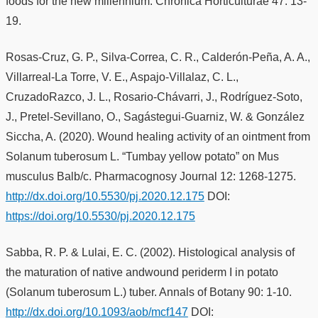
foods for the new millennium. Chronica Horticulturae 47: 13-
19.
Rosas-Cruz, G. P., Silva-Correa, C. R., Calderón-Peña, A. A.,
Villarreal-La Torre, V. E., Aspajo-Villalaz, C. L.,
CruzadoRazco, J. L., Rosario-Chávarri, J., Rodríguez-Soto,
J., Pretel-Sevillano, O., Sagástegui-Guarniz, W. & González
Siccha, A. (2020). Wound healing activity of an ointment from
Solanum tuberosum L. “Tumbay yellow potato” on Mus
musculus Balb/c. Pharmacognosy Journal 12: 1268-1275.
http://dx.doi.org/10.5530/pj.2020.12.175
DOI:
https://doi.org/10.5530/pj.2020.12.175
Sabba, R. P. & Lulai, E. C. (2002). Histological analysis of
the maturation of native andwound periderm I in potato
(Solanum tuberosum L.) tuber. Annals of Botany 90: 1-10.
http://dx.doi.org/10.1093/aob/mcf147
DOI: