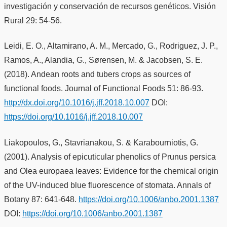
investigación y conservación de recursos genéticos. Visión
Rural 29: 54-56.
Leidi, E. O., Altamirano, A. M., Mercado, G., Rodriguez, J. P.,
Ramos, A., Alandia, G., Sørensen, M. & Jacobsen, S. E.
(2018). Andean roots and tubers crops as sources of
functional foods. Journal of Functional Foods 51: 86-93.
http://dx.doi.org/10.1016/j.jff.2018.10.007
DOI:
https://doi.org/10.1016/j.jff.2018.10.007
Liakopoulos, G., Stavrianakou, S. & Karabourniotis, G.
(2001). Analysis of epicuticular phenolics of Prunus persica
and Olea europaea leaves: Evidence for the chemical origin
of the UV-induced blue fluorescence of stomata. Annals of
Botany 87: 641-648.
https://doi.org/10.1006/anbo.2001.1387
DOI:
https://doi.org/10.1006/anbo.2001.1387