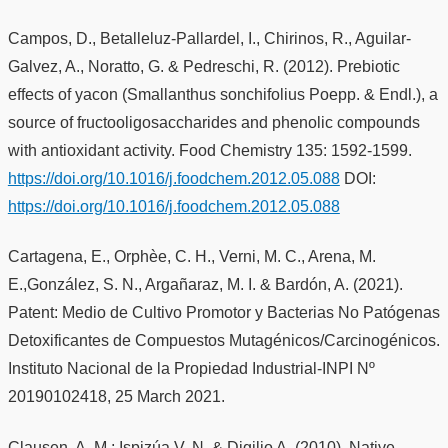
Campos, D., Betalleluz-Pallardel, I., Chirinos, R., Aguilar-
Galvez, A., Noratto, G. & Pedreschi, R. (2012). Prebiotic
effects of yacon (Smallanthus sonchifolius Poepp. & Endl.), a
source of fructooligosaccharides and phenolic compounds
with antioxidant activity. Food Chemistry 135: 1592-1599.
https://doi.org/10.1016/j.foodchem.2012.05.088
DOI:
https://doi.org/10.1016/j.foodchem.2012.05.088
Cartagena, E., Orphèe, C. H., Verni, M. C., Arena, M.
E.,González, S. N., Argañaraz, M. I. & Bardón, A. (2021).
Patent: Medio de Cultivo Promotor y Bacterias No Patógenas
Detoxificantes de Compuestos Mutagénicos/Carcinogénicos.
Instituto Nacional de la Propiedad Industrial-INPI Nº
20190102418, 25 March 2021.
Clausen, A. M.; Ispizúa V. N. & Digilio A. (2010). Native