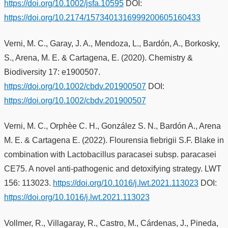
https://doi.org/10.1002/jsfa.10595
DOI:
https://doi.org/10.2174/1573401316999200605160433
Verni, M. C., Garay, J. A., Mendoza, L., Bardón, A., Borkosky,
S., Arena, M. E. & Cartagena, E. (2020). Chemistry &
Biodiversity 17: e1900507.
https://doi.org/10.1002/cbdv.201900507
DOI:
https://doi.org/10.1002/cbdv.201900507
Verni, M. C., Orphèe C. H., González S. N., Bardón A., Arena
M. E. & Cartagena E. (2022). Flourensia fiebrigii S.F. Blake in
combination with Lactobacillus paracasei subsp. paracasei
CE75. A novel anti-pathogenic and detoxifying strategy. LWT
156: 113023.
https://doi.org/10.1016/j.lwt.2021.113023
DOI:
https://doi.org/10.1016/j.lwt.2021.113023
Vollmer, R., Villagaray, R., Castro, M., Cárdenas, J., Pineda,