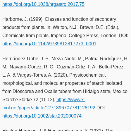
https://doi.org/10.1038/nrgastro.2017.75
Harborne, J. (1999). Classes and function of secondary
products from plants. In: Walton, N.J., Brown, D.E. (Eds.),
Chemicals from plants. Imperial College Press, London. DOI:
https://doi.org/10.1142/9789812817273_0001
Hernández-Uribe, J. P., Meza-Nieto, M., Palma-Rodríguez, H.
M., Navarro-Cortez, R. O., Guzmán-Ortiz, F. A., Bello-Pérez,
L. A. & Vargas-Torres, A. (2020). Physicochemical,
morphological, and molecular properties of starch isolated
from Dioscorea and Oxalis tubers from Hidalgo state, Mexico.
Starch?Stärke 72 (11-12).
https://www.x-
mol.net/paper/article/1271896707781128192
DOI:
https://doi.org/10.1002/star.202000074
Heslop-Harrison, J. & Heslop-Harrison, Y. (1981). The