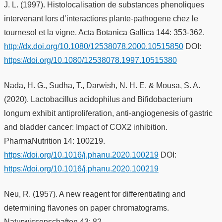
J. L. (1997). Histolocalisation de substances phenoliques
intervenant lors d’interactions plante-pathogene chez le
tournesol et la vigne. Acta Botanica Gallica 144: 353-362.
http://dx.doi.org/10.1080/12538078.2000.10515850
DOI:
https://doi.org/10.1080/12538078.1997.10515380
Nada, H. G., Sudha, T., Darwish, N. H. E. & Mousa, S. A.
(2020). Lactobacillus acidophilus and Bifidobacterium
longum exhibit antiproliferation, anti-angiogenesis of gastric
and bladder cancer: Impact of COX2 inhibition.
PharmaNutrition 14: 100219.
https://doi.org/10.1016/j.phanu.2020.100219
DOI:
https://doi.org/10.1016/j.phanu.2020.100219
Neu, R. (1957). A new reagent for differentiating and
determining flavones on paper chromatograms.
Naturwissenschaften 43: 82.