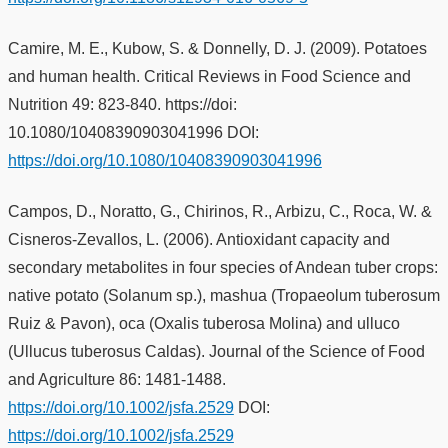
Camire, M. E., Kubow, S. & Donnelly, D. J. (2009). Potatoes
and human health. Critical Reviews in Food Science and
Nutrition 49: 823-840. https://doi:
10.1080/10408390903041996 DOI:
https://doi.org/10.1080/10408390903041996
Campos, D., Noratto, G., Chirinos, R., Arbizu, C., Roca, W. &
Cisneros-Zevallos, L. (2006). Antioxidant capacity and
secondary metabolites in four species of Andean tuber crops:
native potato (Solanum sp.), mashua (Tropaeolum tuberosum
Ruiz & Pavon), oca (Oxalis tuberosa Molina) and ulluco
(Ullucus tuberosus Caldas). Journal of the Science of Food
and Agriculture 86: 1481-1488.
https://doi.org/10.1002/jsfa.2529
DOI:
https://doi.org/10.1002/jsfa.2529