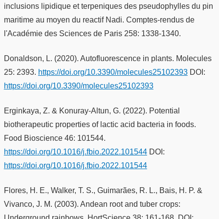
inclusions lipidique et terpeniques des pseudophylles du pin
maritime au moyen du reactif Nadi. Comptes-rendus de
l'Académie des Sciences de Paris 258: 1338-1340.
Donaldson, L. (2020). Autofluorescence in plants. Molecules
25: 2393.
https://doi.org/10.3390/molecules25102393
DOI:
https://doi.org/10.3390/molecules25102393
Erginkaya, Z. & Konuray-Altun, G. (2022). Potential
biotherapeutic properties of lactic acid bacteria in foods.
Food Bioscience 46: 101544.
https://doi.org/10.1016/j.fbio.2022.101544
DOI:
https://doi.org/10.1016/j.fbio.2022.101544
Flores, H. E., Walker, T. S., Guimarães, R. L., Bais, H. P. &
Vivanco, J. M. (2003). Andean root and tuber crops:
Underground rainbows. HortScience 38: 161-168. DOI: