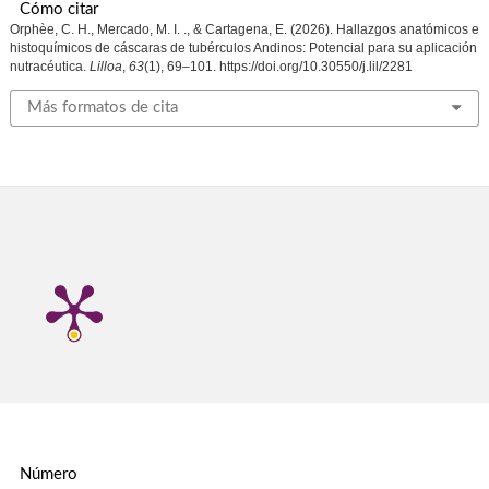
Cómo citar
Orphèe, C. H., Mercado, M. I. ., & Cartagena, E. (2026). Hallazgos anatómicos e
histoquímicos de cáscaras de tubérculos Andinos: Potencial para su aplicación
nutracéutica.
Lilloa
,
63
(1), 69–101. https://doi.org/10.30550/j.lil/2281
Más formatos de cita
Número