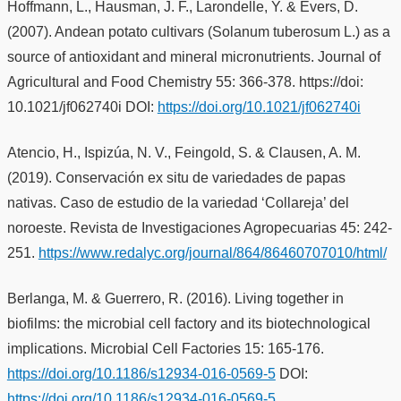
Hoffmann, L., Hausman, J. F., Larondelle, Y. & Evers, D.
(2007). Andean potato cultivars (Solanum tuberosum L.) as a
source of antioxidant and mineral micronutrients. Journal of
Agricultural and Food Chemistry 55: 366-378. https://doi:
10.1021/jf062740i DOI:
https://doi.org/10.1021/jf062740i
Atencio, H., Ispizúa, N. V., Feingold, S. & Clausen, A. M.
(2019). Conservación ex situ de variedades de papas
nativas. Caso de estudio de la variedad ‘Collareja’ del
noroeste. Revista de Investigaciones Agropecuarias 45: 242-
251.
https://www.redalyc.org/journal/864/86460707010/html/
Berlanga, M. & Guerrero, R. (2016). Living together in
biofilms: the microbial cell factory and its biotechnological
implications. Microbial Cell Factories 15: 165-176.
https://doi.org/10.1186/s12934-016-0569-5
DOI:
https://doi.org/10.1186/s12934-016-0569-5