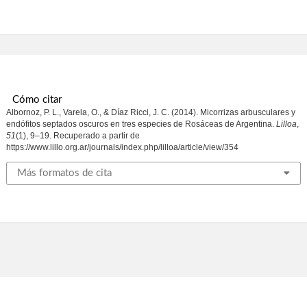
Cómo citar
Albornoz, P. L., Varela, O., & Díaz Ricci, J. C. (2014). Micorrizas arbusculares y
endófitos septados oscuros en tres especies de Rosáceas de Argentina.
Lilloa
,
51
(1), 9–19. Recuperado a partir de
https://www.lillo.org.ar/journals/index.php/lilloa/article/view/354
Más formatos de cita