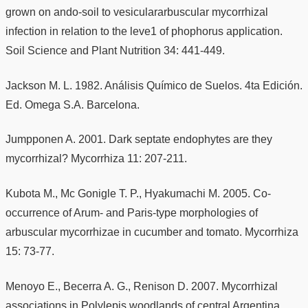
grown on ando-soil to vesiculararbuscular mycorrhizal
infection in relation to the leve1 of phophorus application.
Soil Science and Plant Nutrition 34: 441-449.
Jackson M. L. 1982. Análisis Químico de Suelos. 4ta Edición.
Ed. Omega S.A. Barcelona.
Jumpponen A. 2001. Dark septate endophytes are they
mycorrhizal? Mycorrhiza 11: 207-211.
Kubota M., Mc Gonigle T. P., Hyakumachi M. 2005. Co-
occurrence of Arum- and Paris-type morphologies of
arbuscular mycorrhizae in cucumber and tomato. Mycorrhiza
15: 73-77.
Menoyo E., Becerra A. G., Renison D. 2007. Mycorrhizal
associations in Polylepis woodlands of central Argentina.