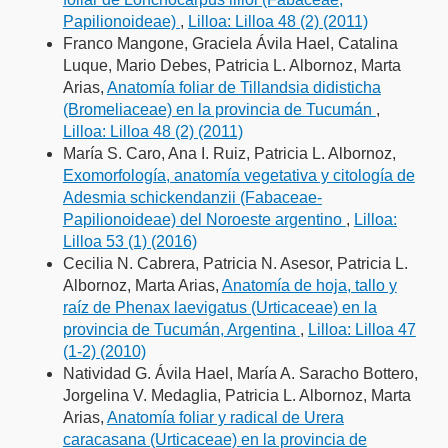
Papilionoideae)
,
Lilloa: Lilloa 48 (2) (2011)
Franco Mangone, Graciela Ávila Hael, Catalina
Luque, Mario Debes, Patricia L. Albornoz, Marta
Arias,
Anatomía foliar de Tillandsia didisticha
(Bromeliaceae) en la provincia de Tucumán
,
Lilloa: Lilloa 48 (2) (2011)
María S. Caro, Ana I. Ruiz, Patricia L. Albornoz,
Exomorfología, anatomía vegetativa y citología de
Adesmia schickendanzii (Fabaceae-
Papilionoideae) del Noroeste argentino
,
Lilloa:
Lilloa 53 (1) (2016)
Cecilia N. Cabrera, Patricia N. Asesor, Patricia L.
Albornoz, Marta Arias,
Anatomía de hoja, tallo y
raíz de Phenax laevigatus (Urticaceae) en la
provincia de Tucumán, Argentina
,
Lilloa: Lilloa 47
(1-2) (2010)
Natividad G. Ávila Hael, María A. Saracho Bottero,
Jorgelina V. Medaglia, Patricia L. Albornoz, Marta
Arias,
Anatomía foliar y radical de Urera
caracasana (Urticaceae) en la provincia de