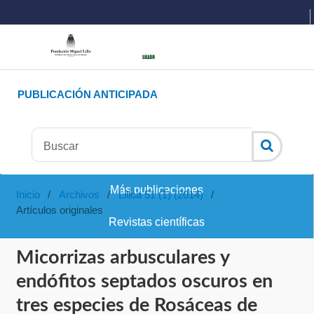
PUBLICACIÓN ANTICIPADA
Más publicaciones
Inicio
/
Archivos
/
Lilloa 51 (1) (2014)
/
Artículos originales
Revistas científicas
Micorrizas arbusculares y
endófitos septados oscuros en
tres especies de Rosáceas de