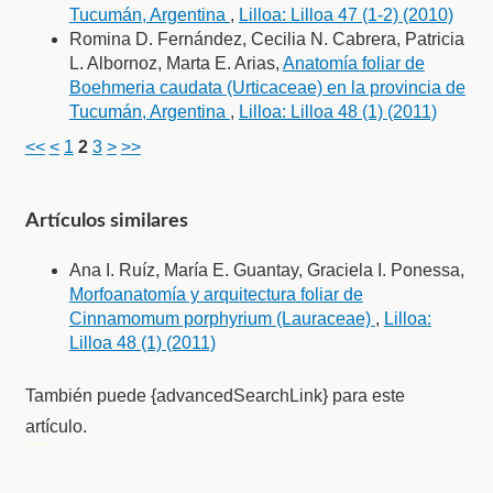
Tucumán, Argentina
,
Lilloa: Lilloa 47 (1-2) (2010)
Romina D. Fernández, Cecilia N. Cabrera, Patricia
L. Albornoz, Marta E. Arias,
Anatomía foliar de
Boehmeria caudata (Urticaceae) en la provincia de
Tucumán, Argentina
,
Lilloa: Lilloa 48 (1) (2011)
<<
<
1
2
3
>
>>
Artículos similares
Ana I. Ruíz, María E. Guantay, Graciela I. Ponessa,
Morfoanatomía y arquitectura foliar de
Cinnamomum porphyrium (Lauraceae)
,
Lilloa:
Lilloa 48 (1) (2011)
También puede {advancedSearchLink} para este
artículo.
فروشگاه اینترنتی
ویزای استارتاپ
luxury gifts
سرور مجازی بایننس