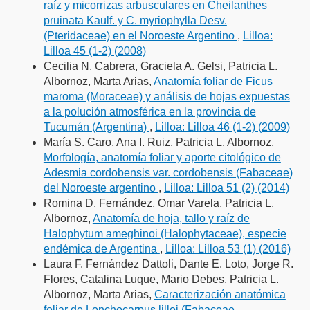
raíz y micorrizas arbusculares en Cheilanthes
pruinata Kaulf. y C. myriophylla Desv.
(Pteridaceae) en el Noroeste Argentino
,
Lilloa:
Lilloa 45 (1-2) (2008)
Cecilia N. Cabrera, Graciela A. Gelsi, Patricia L.
Albornoz, Marta Arias,
Anatomía foliar de Ficus
maroma (Moraceae) y análisis de hojas expuestas
a la polución atmosférica en la provincia de
Tucumán (Argentina)
,
Lilloa: Lilloa 46 (1-2) (2009)
María S. Caro, Ana I. Ruiz, Patricia L. Albornoz,
Morfología, anatomía foliar y aporte citológico de
Adesmia cordobensis var. cordobensis (Fabaceae)
del Noroeste argentino
,
Lilloa: Lilloa 51 (2) (2014)
Romina D. Fernández, Omar Varela, Patricia L.
Albornoz,
Anatomía de hoja, tallo y raíz de
Halophytum ameghinoi (Halophytaceae), especie
endémica de Argentina
,
Lilloa: Lilloa 53 (1) (2016)
Laura F. Fernández Dattoli, Dante E. Loto, Jorge R.
Flores, Catalina Luque, Mario Debes, Patricia L.
Albornoz, Marta Arias,
Caracterización anatómica
foliar de Lonchocarpus lilloi (Fabaceae,