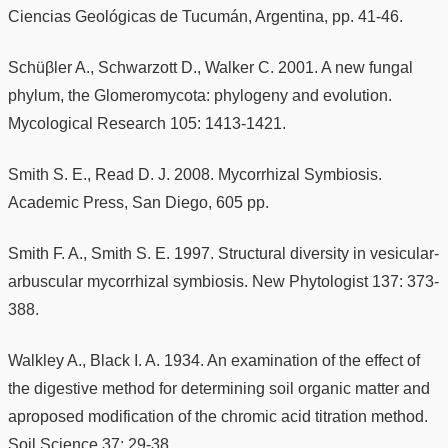
Ciencias Geológicas de Tucumán, Argentina, pp. 41-46.
Schüβler A., Schwarzott D., Walker C. 2001. A new fungal
phylum, the Glomeromycota: phylogeny and evolution.
Mycological Research 105: 1413-1421.
Smith S. E., Read D. J. 2008. Mycorrhizal Symbiosis.
Academic Press, San Diego, 605 pp.
Smith F. A., Smith S. E. 1997. Structural diversity in vesicular-
arbuscular mycorrhizal symbiosis. New Phytologist 137: 373-
388.
Walkley A., Black I. A. 1934. An examination of the effect of
the digestive method for determining soil organic matter and
aproposed modification of the chromic acid titration method.
Soil Science 37: 29-38.