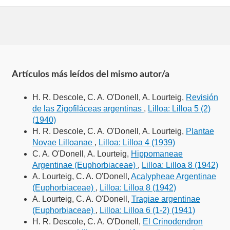
Artículos más leídos del mismo autor/a
H. R. Descole, C. A. O'Donell, A. Lourteig,
Revisión
de las Zigofiláceas argentinas
,
Lilloa: Lilloa 5 (2)
(1940)
H. R. Descole, C. A. O'Donell, A. Lourteig,
Plantae
Novae Lilloanae
,
Lilloa: Lilloa 4 (1939)
C. A. O'Donell, A. Lourteig,
Hippomaneae
Argentinae (Euphorbiaceae)
,
Lilloa: Lilloa 8 (1942)
A. Lourteig, C. A. O'Donell,
Acalypheae Argentinae
(Euphorbiaceae)
,
Lilloa: Lilloa 8 (1942)
A. Lourteig, C. A. O'Donell,
Tragiae argentinae
(Euphorbiaceae)
,
Lilloa: Lilloa 6 (1-2) (1941)
H. R. Descole, C. A. O'Donell,
El Crinodendron