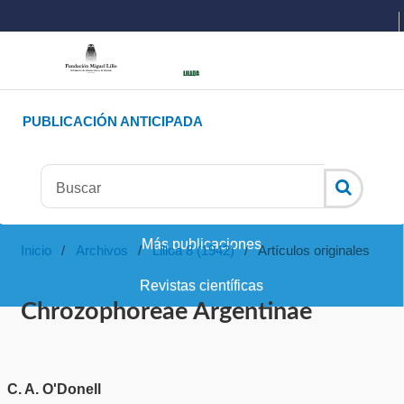
PUBLICACIÓN ANTICIPADA
Más publicaciones
Inicio
/
Archivos
/
Lilloa 8 (1942)
/
Artículos originales
Revistas científicas
Chrozophoreae Argentinae
C. A. O'Donell