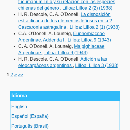
tucumanum Lillo y su relación con las especies
chilenas del género
,
Lilloa: Lilloa 2 (2) (1938)
H. R. Descole, C. A. O'Donell,
La disposición
estratificada de los elementos leñosos en la ?
Cascaronia astragalina
,
Lilloa: Lilloa 2 (1) (1938)
C.A. O'Donell, A. Lourteig,
Euphorbiaceae
Argentinae. Addenda I
,
Lilloa: Lilloa 9 (1943)
C. A. O'Donell, A. Lourteig,
Malpighiaceae
Argentinae
,
Lilloa: Lilloa 9 (1943)
H. R. Descole, C. A. O'Donell,
Adición a las
eleocarpáceas argentinas
,
Lilloa: Lilloa 3 (1938)
1
2
>
>>
فروشگاه اینترنتی
ویزای استارتاپ
luxury gifts
سرور مجازی بایننس
Idioma
English
Español (España)
Português (Brasil)