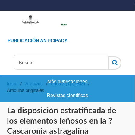
PUBLICACIÓN ANTICIPADA
Más publicaciones
Inicio
/
Archivos
/
Lilloa 2 (1) (1938)
/
Artículos originales
Revistas científicas
La disposición estratificada de
los elementos leñosos en la ?
Cascaronia astragalina