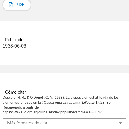
PDF
Publicado
1938-06-06
Cómo citar
Descole, H. R., & O’Donell, C. A. (1938). La disposición estratificada de los
elementos leñosos en la ?Cascaronia astragalina.
Lilloa
,
2
(1), 23–30.
Recuperado a partir de
https://www.lillo.org.ar/journals/index.php/lilloa/article/view/1147
Más formatos de cita