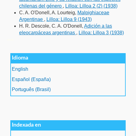
chilenas del género
,
Lilloa: Lilloa 2 (2) (1938)
C. A. O'Donell, A. Lourteig,
Malpighiaceae
Argentinae
,
Lilloa: Lilloa 9 (1943)
H. R. Descole, C. A. O'Donell,
Adición a las
eleocarpáceas argentinas
,
Lilloa: Lilloa 3 (1938)
فروشگاه اینترنتی
ویزای استارتاپ
luxury gifts
سرور مجازی بایننس
Idioma
English
Español (España)
Português (Brasil)
Indexada en