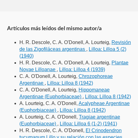
Artículos más leídos del mismo autor/a
H. R. Descole, C. A. O'Donell, A. Lourteig,
Revisión
de las Zigofiláceas argentinas
,
Lilloa: Lilloa 5 (2)
(1940)
H. R. Descole, C. A. O'Donell, A. Lourteig,
Plantae
Novae Lilloanae
,
Lilloa: Lilloa 4 (1939)
C. A. O'Donell, A. Lourteig,
Chrozophoreae
Argentinae
,
Lilloa: Lilloa 8 (1942)
C. A. O'Donell, A. Lourteig,
Hippomaneae
Argentinae (Euphorbiaceae)
,
Lilloa: Lilloa 8 (1942)
A. Lourteig, C. A. O'Donell,
Acalypheae Argentinae
(Euphorbiaceae)
,
Lilloa: Lilloa 8 (1942)
A. Lourteig, C. A. O'Donell,
Tragiae argentinae
(Euphorbiaceae)
,
Lilloa: Lilloa 6 (1-2) (1941)
H. R. Descole, C. A. O'Donell,
El Crinodendron
tucumanum Lillo y su relación con las especies