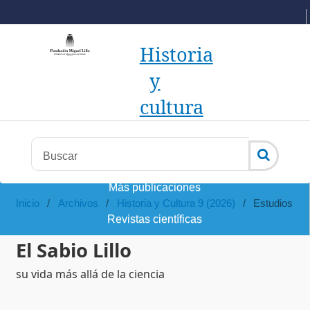
Historia
y
cultura
Más publicaciones
Inicio
/
Archivos
/
Historia y Cultura 9 (2026)
/
Estudios
Revistas científicas
El Sabio Lillo
su vida más allá de la ciencia