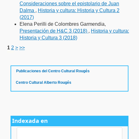
Consideraciones sobre el epistolario de Juan
Dalma
,
Historia y cultura: Historia y Cultura 2
(2017)
Elena Perilli de Colombres Garmendia,
Presentación de H&C 3 (2018)
,
Historia y cultura:
Historia y Cultura 3 (2018)
1
2
>
>>
فروشگاه اینترنتی
ویزای استارتاپ
luxury gifts
سرور مجازی بایننس
Publicaciones del Centro Cultural Rougés
Centro Cultural Alberto Rougés
Indexada en