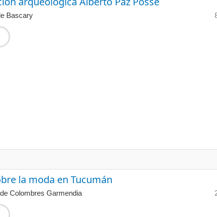
ción arqueológica Alberto Paz Posse
de Bascary
obre la moda en Tucumán
li de Colombres Garmendia