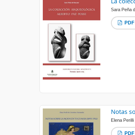
La colec
Sara Peña 
PDF
Notas s
Elena Peril
PDF