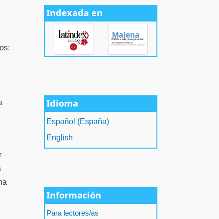
Indexada en
os:
Idioma
s
Español (España)
English
r
a
una
Información
Para lectores/as