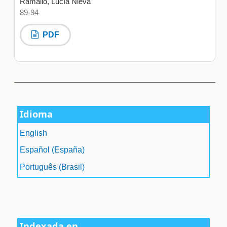
Ramallo, Lucía Nieva
89-94
PDF
سرور مجازی بایننس
Idioma
English
Español (España)
Português (Brasil)
Indexada en