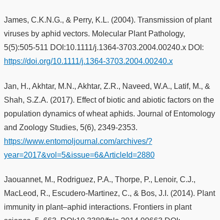
James, C.K.N.G., & Perry, K.L. (2004). Transmission of plant
viruses by aphid vectors. Molecular Plant Pathology,
5(5):505-511 DOI:10.1111/j.1364-3703.2004.00240.x DOI:
https://doi.org/10.1111/j.1364-3703.2004.00240.x
Jan, H., Akhtar, M.N., Akhtar, Z.R., Naveed, W.A., Latif, M., &
Shah, S.Z.A. (2017). Effect of biotic and abiotic factors on the
population dynamics of wheat aphids. Journal of Entomology
and Zoology Studies, 5(6), 2349-2353.
https://www.entomoljournal.com/archives/?
year=2017&vol=5&issue=6&ArticleId=2880
Jaouannet, M., Rodriguez, P.A., Thorpe, P., Lenoir, C.J.,
MacLeod, R., Escudero-Martinez, C., & Bos, J.I. (2014). Plant
immunity in plant–aphid interactions. Frontiers in plant