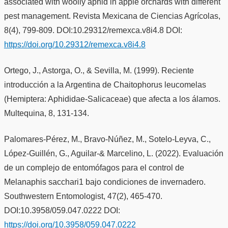
associated with woolly aphid in apple orchards with different
pest management. Revista Mexicana de Ciencias Agrícolas,
8(4), 799-809. DOI:10.29312/remexca.v8i4.8 DOI:
https://doi.org/10.29312/remexca.v8i4.8
Ortego, J., Astorga, O., & Sevilla, M. (1999). Reciente
introducción a la Argentina de Chaitophorus leucomelas
(Hemiptera: Aphididae-Salicaceae) que afecta a los álamos.
Multequina, 8, 131-134.
Palomares-Pérez, M., Bravo-Núñez, M., Sotelo-Leyva, C.,
López-Guillén, G., Aguilar-& Marcelino, L. (2022). Evaluación
de un complejo de entomófagos para el control de
Melanaphis sacchari1 bajo condiciones de invernadero.
Southwestern Entomologist, 47(2), 465-470.
DOI:10.3958/059.047.0222 DOI:
https://doi.org/10.3958/059.047.0222