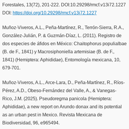
Forestales, 13(72), 201-222. DOI:10.29298/rmcf.v13i72.1227
DOI:
https://doi.org/10.29298/rmcf.v13i72.1227
Muñoz-Viveros, A.L., Peña-Martínez, R., Terrón-Sierra, R.A.,
González-Julián, P. & Guzmán-Díaz, L. (2011). Registro de
dos especies de áfidos en México: Chaitophorus populialbae
(B. de F., 1841) y Macrosiphoniella artemisiae (B. de F.,
1841) (Hemiptera: Aphididae), Entomología mexicana, 10,
679-701.
Muñoz-Viveros, A.L., Arce-Lara, D., Peña-Martínez, R., Ríos-
Pérez, A.D., Obeso-Fernández del Valle, A., & Vanegas-
Rico, J.M. (2025). Pseudoregma panicola (Hemiptera:
Aphididae), a new report on Arundo donax and its potential
as an urban pest in Mexico. Revista Mexicana de
Biodiversidad, 96, e965494.