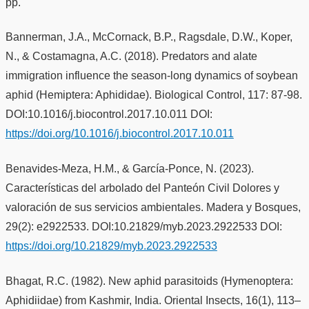
pp.
Bannerman, J.A., McCornack, B.P., Ragsdale, D.W., Koper,
N., & Costamagna, A.C. (2018). Predators and alate
immigration influence the season-long dynamics of soybean
aphid (Hemiptera: Aphididae). Biological Control, 117: 87-98.
DOI:10.1016/j.biocontrol.2017.10.011 DOI:
https://doi.org/10.1016/j.biocontrol.2017.10.011
Benavides-Meza, H.M., & García-Ponce, N. (2023).
Características del arbolado del Panteón Civil Dolores y
valoración de sus servicios ambientales. Madera y Bosques,
29(2): e2922533. DOI:10.21829/myb.2023.2922533 DOI:
https://doi.org/10.21829/myb.2023.2922533
Bhagat, R.C. (1982). New aphid parasitoids (Hymenoptera:
Aphidiidae) from Kashmir, India. Oriental Insects, 16(1), 113–