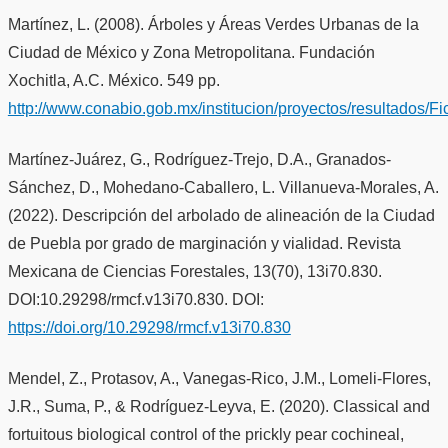
Martínez, L. (2008). Árboles y Áreas Verdes Urbanas de la
Ciudad de México y Zona Metropolitana. Fundación
Xochitla, A.C. México. 549 pp.
http://www.conabio.gob.mx/institucion/proyectos/resultados/
Martínez-Juárez, G., Rodríguez-Trejo, D.A., Granados-
Sánchez, D., Mohedano-Caballero, L. Villanueva-Morales, A.
(2022). Descripción del arbolado de alineación de la Ciudad
de Puebla por grado de marginación y vialidad. Revista
Mexicana de Ciencias Forestales, 13(70), 13i70.830.
DOI:10.29298/rmcf.v13i70.830. DOI:
https://doi.org/10.29298/rmcf.v13i70.830
Mendel, Z., Protasov, A., Vanegas-Rico, J.M., Lomeli-Flores,
J.R., Suma, P., & Rodríguez-Leyva, E. (2020). Classical and
fortuitous biological control of the prickly pear cochineal,