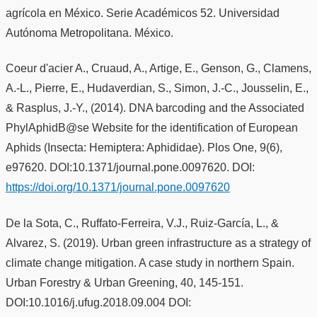
agrícola en México. Serie Académicos 52. Universidad
Autónoma Metropolitana. México.
Coeur d'acier A., Cruaud, A., Artige, E., Genson, G., Clamens,
A.-L., Pierre, E., Hudaverdian, S., Simon, J.-C., Jousselin, E.,
& Rasplus, J.-Y., (2014). DNA barcoding and the Associated
PhylAphidB@se Website for the identification of European
Aphids (Insecta: Hemiptera: Aphididae). Plos One, 9(6),
e97620. DOI:10.1371/journal.pone.0097620. DOI:
https://doi.org/10.1371/journal.pone.0097620
De la Sota, C., Ruffato-Ferreira, V.J., Ruiz-García, L., &
Alvarez, S. (2019). Urban green infrastructure as a strategy of
climate change mitigation. A case study in northern Spain.
Urban Forestry & Urban Greening, 40, 145-151.
DOI:10.1016/j.ufug.2018.09.004 DOI: