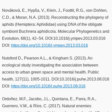
Nováková, E., Hypša, V., Klein, J., Foottit, R.G., von Dohlen,
C.D., & Moran, N.A. (2013). Reconstructing the phylogeny of
aphids (Hemiptera: Aphididae) using DNA of the obligate
symbiont Buchnera aphidicola. Molecular Phylogenetics and
Evolution, 68(1), 42–54. DOI:10.1016/j.ympev.2013.03.016
DOI:
https://doi.org/10.1016/j.ympev.2013.03.016
Nutsford D., Pearson A.L., & Kingham S. (2013). An
ecological study investigating the association between
access to urban green space and mental health. Public
health, 127(11), 1005-1011. DOI:10.1016/j.puhe.2013.08.016
DOI:
https://doi.org/10.1016/j.puhe.2013.08.016
Ordoñez, M.F., Jacobo, J.L., Quintana, E., Parra, R.A.,
Guerrero, V.M., & Ríos. C. (2017). Natural enemies