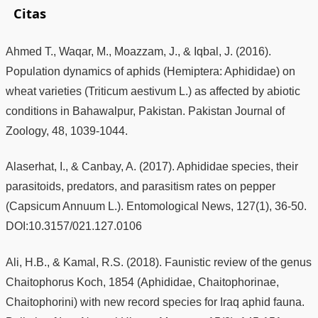
Citas
Ahmed T., Waqar, M., Moazzam, J., & Iqbal, J. (2016).
Population dynamics of aphids (Hemiptera: Aphididae) on
wheat varieties (Triticum aestivum L.) as affected by abiotic
conditions in Bahawalpur, Pakistan. Pakistan Journal of
Zoology, 48, 1039-1044.
Alaserhat, I., & Canbay, A. (2017). Aphididae species, their
parasitoids, predators, and parasitism rates on pepper
(Capsicum Annuum L.). Entomological News, 127(1), 36-50.
DOI:10.3157/021.127.0106
Ali, H.B., & Kamal, R.S. (2018). Faunistic review of the genus
Chaitophorus Koch, 1854 (Aphididae, Chaitophorinae,
Chaitophorini) with new record species for Iraq aphid fauna.