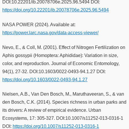
DOI:10.22201/ib.20078706e.2025.96.5494 DOI:
https://doi.org/10.22201/ib.20078706e.2025.96.5494
NASA POWER (2024). Available at:
https://power.larc.nasa.gov/data-access-viewer/
Nevo, E., & Coll, M. (2001). Effect of Nitrogen Fertilization on
Aphis gossypii (Homoptera: Aphididae): Variation in size,
color, and reproduction. Journal of Economic Entomology,
94(1), 27-32. DOI:10.1603/0022-0493-94.1.27 DOI:
https://doi.org/10.1603/0022-0493-94.1.27
Nielsen, A.B., Van Den Bosch, M., Maruthaveeran, S., & van
den Bosch, C.K. (2014). Species richness in urban parks and
its drivers: A review of empirical evidence. Urban
Ecosystems, 17: 305-327. DOI:10.1007/s11252-013-0316-1
DOI:
https://doi.org/10.1007/s11252-013-0316-1