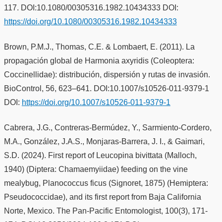
117. DOI:10.1080/00305316.1982.10434333 DOI:
https://doi.org/10.1080/00305316.1982.10434333
Brown, P.M.J., Thomas, C.E. & Lombaert, E. (2011). La
propagación global de Harmonia axyridis (Coleoptera:
Coccinellidae): distribución, dispersión y rutas de invasión.
BioControl, 56, 623–641. DOI:10.1007/s10526-011-9379-1
DOI:
https://doi.org/10.1007/s10526-011-9379-1
Cabrera, J.G., Contreras-Bermúdez, Y., Sarmiento-Cordero,
M.A., González, J.A.S., Monjaras-Barrera, J. I., & Gaimari,
S.D. (2024). First report of Leucopina bivittata (Malloch,
1940) (Diptera: Chamaemyiidae) feeding on the vine
mealybug, Planococcus ficus (Signoret, 1875) (Hemiptera:
Pseudococcidae), and its first report from Baja California
Norte, Mexico. The Pan-Pacific Entomologist, 100(3), 171-