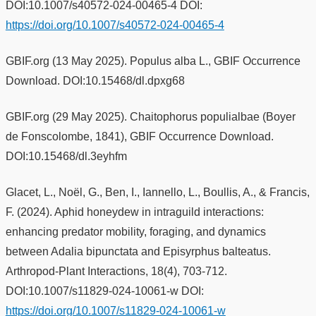
DOI:10.1007/s40572-024-00465-4 DOI:
https://doi.org/10.1007/s40572-024-00465-4
GBIF.org (13 May 2025). Populus alba L., GBIF Occurrence
Download. DOI:10.15468/dl.dpxg68
GBIF.org (29 May 2025). Chaitophorus populialbae (Boyer
de Fonscolombe, 1841), GBIF Occurrence Download.
DOI:10.15468/dl.3eyhfm
Glacet, L., Noël, G., Ben, I., Iannello, L., Boullis, A., & Francis,
F. (2024). Aphid honeydew in intraguild interactions:
enhancing predator mobility, foraging, and dynamics
between Adalia bipunctata and Episyrphus balteatus.
Arthropod-Plant Interactions, 18(4), 703-712.
DOI:10.1007/s11829-024-10061-w DOI:
https://doi.org/10.1007/s11829-024-10061-w