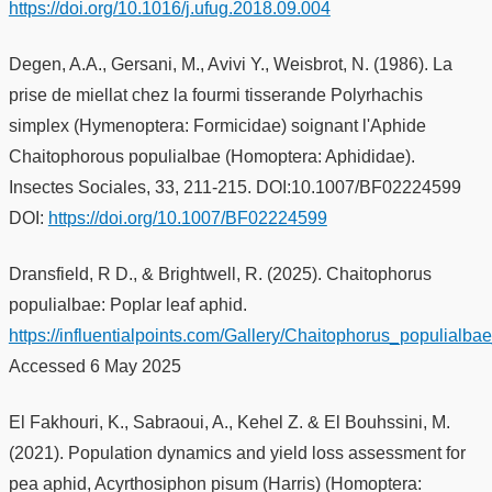
https://doi.org/10.1016/j.ufug.2018.09.004
Degen, A.A., Gersani, M., Avivi Y., Weisbrot, N. (1986). La
prise de miellat chez la fourmi tisserande Polyrhachis
simplex (Hymenoptera: Formicidae) soignant l'Aphide
Chaitophorous populialbae (Homoptera: Aphididae).
Insectes Sociales, 33, 211-215. DOI:10.1007/BF02224599
DOI:
https://doi.org/10.1007/BF02224599
Dransfield, R D., & Brightwell, R. (2025). Chaitophorus
populialbae: Poplar leaf aphid.
https://influentialpoints.com/Gallery/Chaitophorus_populialb
Accessed 6 May 2025
El Fakhouri, K., Sabraoui, A., Kehel Z. & El Bouhssini, M.
(2021). Population dynamics and yield loss assessment for
pea aphid, Acyrthosiphon pisum (Harris) (Homoptera: