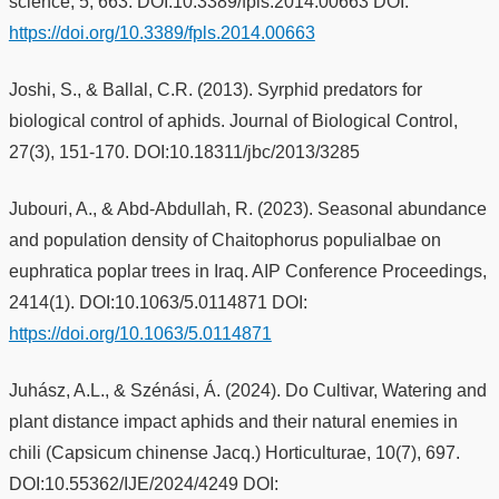
science, 5, 663. DOI:10.3389/fpls.2014.00663 DOI:
https://doi.org/10.3389/fpls.2014.00663
Joshi, S., & Ballal, C.R. (2013). Syrphid predators for
biological control of aphids. Journal of Biological Control,
27(3), 151-170. DOI:10.18311/jbc/2013/3285
Jubouri, A., & Abd-Abdullah, R. (2023). Seasonal abundance
and population density of Chaitophorus populialbae on
euphratica poplar trees in Iraq. AIP Conference Proceedings,
2414(1). DOI:10.1063/5.0114871 DOI:
https://doi.org/10.1063/5.0114871
Juhász, A.L., & Szénási, Á. (2024). Do Cultivar, Watering and
plant distance impact aphids and their natural enemies in
chili (Capsicum chinense Jacq.) Horticulturae, 10(7), 697.
DOI:10.55362/IJE/2024/4249 DOI: