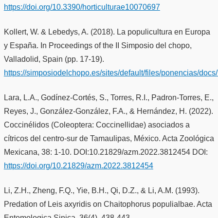
https://doi.org/10.3390/horticulturae10070697
Kollert, W. & Lebedys, A. (2018). La populicultura en Europa
y España. In Proceedings of the II Simposio del chopo,
Valladolid, Spain (pp. 17-19).
https://simposiodelchopo.es/sites/default/files/ponencias/docs/k
Lara, L.A., Godínez-Cortés, S., Torres, R.I., Padron-Torres, E.,
Reyes, J., González-González, F.A., & Hernández, H. (2022).
Coccinélidos (Coleoptera: Coccinellidae) asociados a
cítricos del centro-sur de Tamaulipas, México. Acta Zoológica
Mexicana, 38: 1-10. DOI:10.21829/azm.2022.3812454 DOI:
https://doi.org/10.21829/azm.2022.3812454
Li, Z.H., Zheng, F.Q., Yie, B.H., Qi, D.Z., & Li, A.M. (1993).
Predation of Leis axyridis on Chaitophorus populialbae. Acta
Entomologica Sinica, 36(4), 438-443.