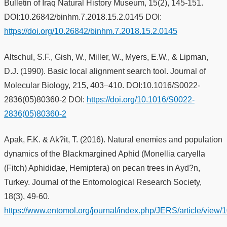
Bulletin of Iraq Natural History Museum, 15(2), 145-151.
DOI:10.26842/binhm.7.2018.15.2.0145 DOI:
https://doi.org/10.26842/binhm.7.2018.15.2.0145
Altschul, S.F., Gish, W., Miller, W., Myers, E.W., & Lipman,
D.J. (1990). Basic local alignment search tool. Journal of
Molecular Biology, 215, 403–410. DOI:10.1016/S0022-
2836(05)80360-2 DOI:
https://doi.org/10.1016/S0022-
2836(05)80360-2
Apak, F.K. & Ak?it, T. (2016). Natural enemies and population
dynamics of the Blackmargined Aphid (Monellia caryella
(Fitch) Aphididae, Hemiptera) on pecan trees in Ayd?n,
Turkey. Journal of the Entomological Research Society,
18(3), 49-60.
https://www.entomol.org/journal/index.php/JERS/article/view/