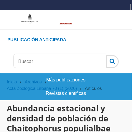
PUBLICACIÓN ANTICIPADA
Más publicaciones
Inicio
/
Archivos
/
Acta Zoológica Lilloana 70 (1) (2026)
/
Artículos
Revistas científicas
Abundancia estacional y
densidad de población de
Chaitophorus populialbae