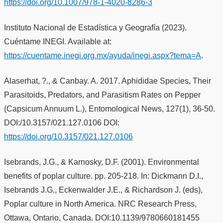
https://doi.org/10.1007/978-1-4020-8286-3
Instituto Nacional de Estadística y Geografía (2023).
Cuéntame INEGI. Available at:
https://cuentame.inegi.org.mx/ayuda/inegi.aspx?tema=A
.
Alaserhat, ?., & Canbay. A. 2017. Aphididae Species, Their
Parasitoids, Predators, and Parasitism Rates on Pepper
(Capsicum Annuum L.), Entomological News, 127(1), 36-50.
DOI:/10.3157/021.127.0106 DOI:
https://doi.org/10.3157/021.127.0106
Isebrands, J.G., & Karnosky, D.F. (2001). Environmental
benefits of poplar culture. pp. 205-218. In: Dickmann D.I.,
Isebrands J.G., Eckenwalder J.E., & Richardson J. (eds),
Poplar culture in North America. NRC Research Press,
Ottawa, Ontario, Canada. DOI:10.1139/9780660181455