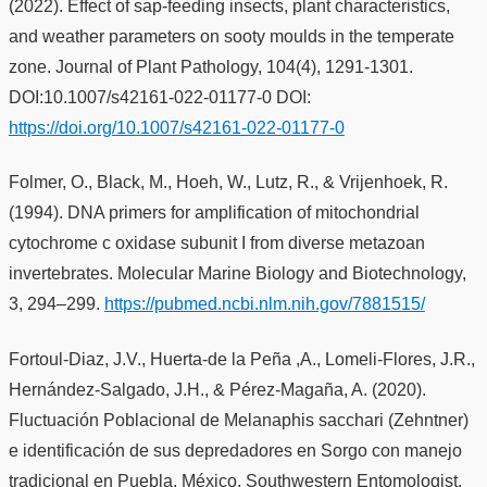
(2022). Effect of sap-feeding insects, plant characteristics,
and weather parameters on sooty moulds in the temperate
zone. Journal of Plant Pathology, 104(4), 1291-1301.
DOI:10.1007/s42161-022-01177-0 DOI:
https://doi.org/10.1007/s42161-022-01177-0
Folmer, O., Black, M., Hoeh, W., Lutz, R., & Vrijenhoek, R.
(1994). DNA primers for amplification of mitochondrial
cytochrome c oxidase subunit I from diverse metazoan
invertebrates. Molecular Marine Biology and Biotechnology,
3, 294–299.
https://pubmed.ncbi.nlm.nih.gov/7881515/
Fortoul-Diaz, J.V., Huerta-de la Peña ,A., Lomeli-Flores, J.R.,
Hernández-Salgado, J.H., & Pérez-Magaña, A. (2020).
Fluctuación Poblacional de Melanaphis sacchari (Zehntner)
e identificación de sus depredadores en Sorgo con manejo
tradicional en Puebla, México. Southwestern Entomologist,