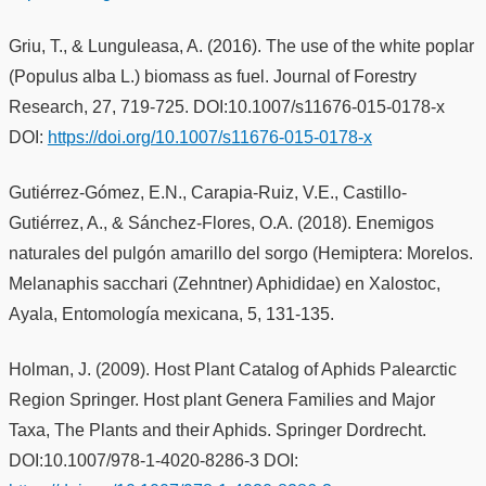
Griu, T., & Lunguleasa, A. (2016). The use of the white poplar
(Populus alba L.) biomass as fuel. Journal of Forestry
Research, 27, 719-725. DOI:10.1007/s11676-015-0178-x
DOI:
https://doi.org/10.1007/s11676-015-0178-x
Gutiérrez-Gómez, E.N., Carapia-Ruiz, V.E., Castillo-
Gutiérrez, A., & Sánchez-Flores, O.A. (2018). Enemigos
naturales del pulgón amarillo del sorgo (Hemiptera: Morelos.
Melanaphis sacchari (Zehntner) Aphididae) en Xalostoc,
Ayala, Entomología mexicana, 5, 131-135.
Holman, J. (2009). Host Plant Catalog of Aphids Palearctic
Region Springer. Host plant Genera Families and Major
Taxa, The Plants and their Aphids. Springer Dordrecht.
DOI:10.1007/978-1-4020-8286-3 DOI: