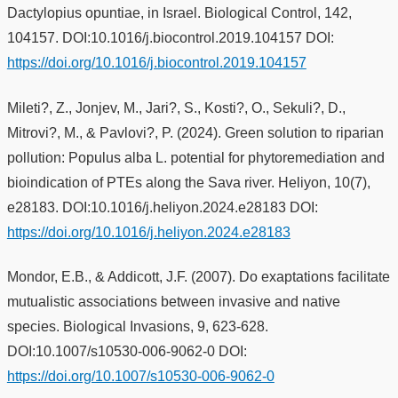
Dactylopius opuntiae, in Israel. Biological Control, 142,
104157. DOI:10.1016/j.biocontrol.2019.104157 DOI:
https://doi.org/10.1016/j.biocontrol.2019.104157
Mileti?, Z., Jonjev, M., Jari?, S., Kosti?, O., Sekuli?, D.,
Mitrovi?, M., & Pavlovi?, P. (2024). Green solution to riparian
pollution: Populus alba L. potential for phytoremediation and
bioindication of PTEs along the Sava river. Heliyon, 10(7),
e28183. DOI:10.1016/j.heliyon.2024.e28183 DOI:
https://doi.org/10.1016/j.heliyon.2024.e28183
Mondor, E.B., & Addicott, J.F. (2007). Do exaptations facilitate
mutualistic associations between invasive and native
species. Biological Invasions, 9, 623-628.
DOI:10.1007/s10530-006-9062-0 DOI:
https://doi.org/10.1007/s10530-006-9062-0