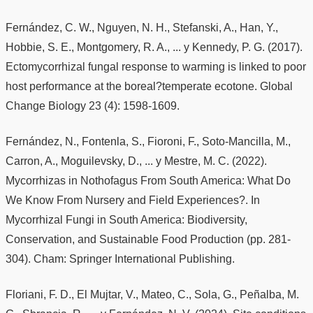
Fernández, C. W., Nguyen, N. H., Stefanski, A., Han, Y.,
Hobbie, S. E., Montgomery, R. A., ... y Kennedy, P. G. (2017).
Ectomycorrhizal fungal response to warming is linked to poor
host performance at the boreal?temperate ecotone. Global
Change Biology 23 (4): 1598-1609.
Fernández, N., Fontenla, S., Fioroni, F., Soto-Mancilla, M.,
Carron, A., Moguilevsky, D., ... y Mestre, M. C. (2022).
Mycorrhizas in Nothofagus From South America: What Do
We Know From Nursery and Field Experiences?. In
Mycorrhizal Fungi in South America: Biodiversity,
Conservation, and Sustainable Food Production (pp. 281-
304). Cham: Springer International Publishing.
Floriani, F. D., El Mujtar, V., Mateo, C., Sola, G., Peñalba, M.