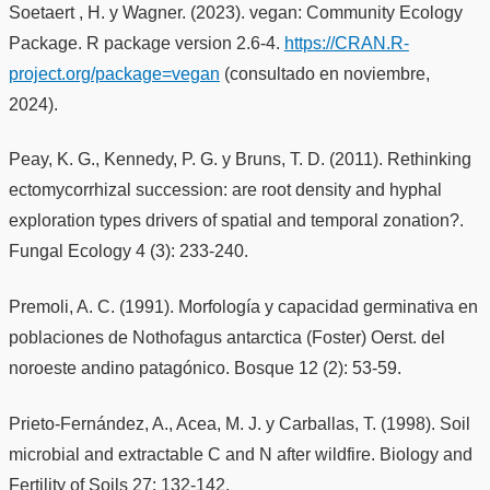
Soetaert , H. y Wagner. (2023). vegan: Community Ecology
Package. R package version 2.6-4.
https://CRAN.R-
project.org/package=vegan
(consultado en noviembre,
2024).
Peay, K. G., Kennedy, P. G. y Bruns, T. D. (2011). Rethinking
ectomycorrhizal succession: are root density and hyphal
exploration types drivers of spatial and temporal zonation?.
Fungal Ecology 4 (3): 233-240.
Premoli, A. C. (1991). Morfología y capacidad germinativa en
poblaciones de Nothofagus antarctica (Foster) Oerst. del
noroeste andino patagónico. Bosque 12 (2): 53-59.
Prieto-Fernández, A., Acea, M. J. y Carballas, T. (1998). Soil
microbial and extractable C and N after wildfire. Biology and
Fertility of Soils 27: 132-142.