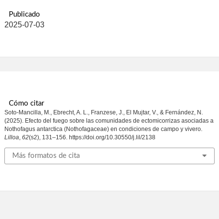
Publicado
2025-07-03
Cómo citar
Soto-Mancilla, M., Ebrecht, A. L., Franzese, J., El Mujtar, V., & Fernández, N.
(2025). Efecto del fuego sobre las comunidades de ectomicorrizas asociadas a
Nothofagus antarctica (Nothofagaceae) en condiciones de campo y vivero.
Lilloa
,
62
(s2), 131–156. https://doi.org/10.30550/j.lil/2138
Más formatos de cita