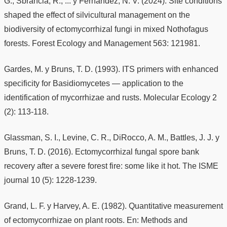
G., Sbrancia, R., ... y Fernández, N. V. (2024). Site conditions
shaped the effect of silvicultural management on the
biodiversity of ectomycorrhizal fungi in mixed Nothofagus
forests. Forest Ecology and Management 563: 121981.
Gardes, M. y Bruns, T. D. (1993). ITS primers with enhanced
specificity for Basidiomycetes — application to the
identification of mycorrhizae and rusts. Molecular Ecology 2
(2): 113-118.
Glassman, S. I., Levine, C. R., DiRocco, A. M., Battles, J. J. y
Bruns, T. D. (2016). Ectomycorrhizal fungal spore bank
recovery after a severe forest fire: some like it hot. The ISME
journal 10 (5): 1228-1239.
Grand, L. F. y Harvey, A. E. (1982). Quantitative measurement
of ectomycorrhizae on plant roots. En: Methods and