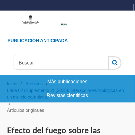
PUBLICACIÓN ANTICIPADA
Más publicaciones
Inicio
/
Archivos
/
Lilloa 62 (Suplemento 2) (2025): Interacciones biológicas en
Revistas científicas
un mundo cambiante
/
Artículos originales
Efecto del fuego sobre las