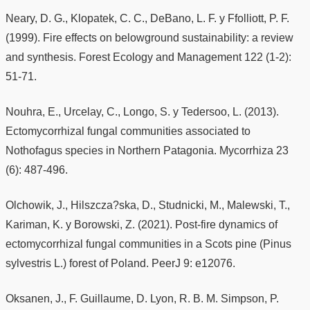
Neary, D. G., Klopatek, C. C., DeBano, L. F. y Ffolliott, P. F.
(1999). Fire effects on belowground sustainability: a review
and synthesis. Forest Ecology and Management 122 (1-2):
51-71.
Nouhra, E., Urcelay, C., Longo, S. y Tedersoo, L. (2013).
Ectomycorrhizal fungal communities associated to
Nothofagus species in Northern Patagonia. Mycorrhiza 23
(6): 487-496.
Olchowik, J., Hilszcza?ska, D., Studnicki, M., Malewski, T.,
Kariman, K. y Borowski, Z. (2021). Post-fire dynamics of
ectomycorrhizal fungal communities in a Scots pine (Pinus
sylvestris L.) forest of Poland. PeerJ 9: e12076.
Oksanen, J., F. Guillaume, D. Lyon, R. B. M. Simpson, P.