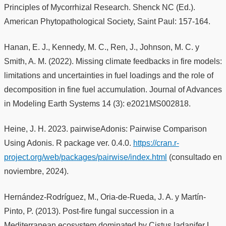
Principles of Mycorrhizal Research. Shenck NC (Ed.).
American Phytopathological Society, Saint Paul: 157-164.
Hanan, E. J., Kennedy, M. C., Ren, J., Johnson, M. C. y
Smith, A. M. (2022). Missing climate feedbacks in fire models:
limitations and uncertainties in fuel loadings and the role of
decomposition in fine fuel accumulation. Journal of Advances
in Modeling Earth Systems 14 (3): e2021MS002818.
Heine, J. H. 2023. pairwiseAdonis: Pairwise Comparison
Using Adonis. R package ver. 0.4.0.
https://cran.r-
project.org/web/packages/pairwise/index.html
(consultado en
noviembre, 2024).
Hernández-Rodríguez, M., Oria-de-Rueda, J. A. y Martín-
Pinto, P. (2013). Post-fire fungal succession in a
Mediterranean ecosystem dominated by Cistus ladanifer L.