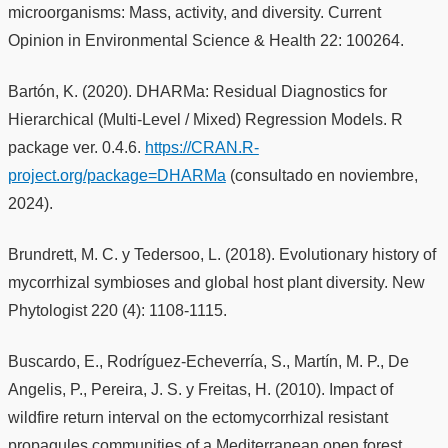
microorganisms: Mass, activity, and diversity. Current
Opinion in Environmental Science & Health 22: 100264.
Bartón, K. (2020). DHARMa: Residual Diagnostics for
Hierarchical (Multi-Level / Mixed) Regression Models. R
package ver. 0.4.6.
https://CRAN.R-
project.org/package=DHARMa
(consultado en noviembre,
2024).
Brundrett, M. C. y Tedersoo, L. (2018). Evolutionary history of
mycorrhizal symbioses and global host plant diversity. New
Phytologist 220 (4): 1108-1115.
Buscardo, E., Rodríguez-Echeverría, S., Martín, M. P., De
Angelis, P., Pereira, J. S. y Freitas, H. (2010). Impact of
wildfire return interval on the ectomycorrhizal resistant
propagules communities of a Mediterranean open forest.