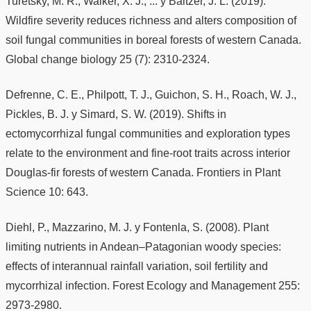
Turetsky, M. R., Walker, X. J., ... y Baltzer, J. L. (2019).
Wildfire severity reduces richness and alters composition of
soil fungal communities in boreal forests of western Canada.
Global change biology 25 (7): 2310-2324.
Defrenne, C. E., Philpott, T. J., Guichon, S. H., Roach, W. J.,
Pickles, B. J. y Simard, S. W. (2019). Shifts in
ectomycorrhizal fungal communities and exploration types
relate to the environment and fine-root traits across interior
Douglas-fir forests of western Canada. Frontiers in Plant
Science 10: 643.
Diehl, P., Mazzarino, M. J. y Fontenla, S. (2008). Plant
limiting nutrients in Andean–Patagonian woody species:
effects of interannual rainfall variation, soil fertility and
mycorrhizal infection. Forest Ecology and Management 255:
2973-2980.