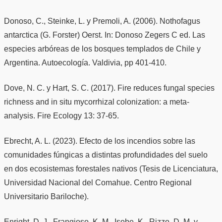
Donoso, C., Steinke, L. y Premoli, A. (2006). Nothofagus
antarctica (G. Forster) Oerst. In: Donoso Zegers C ed. Las
especies arbóreas de los bosques templados de Chile y
Argentina. Autoecología. Valdivia, pp 401-410.
Dove, N. C. y Hart, S. C. (2017). Fire reduces fungal species
richness and in situ mycorrhizal colonization: a meta-
analysis. Fire Ecology 13: 37-65.
Ebrecht, A. L. (2023). Efecto de los incendios sobre las
comunidades fúngicas a distintas profundidades del suelo
en dos ecosistemas forestales nativos (Tesis de Licenciatura,
Universidad Nacional del Comahue. Centro Regional
Universitario Bariloche).
Enright, D. J., Frangioso, K. M., Isobe, K., Rizzo, D. M. y