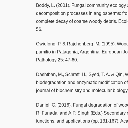
Boddy, L. (2001). Fungal community ecology
decomposition processes in angiosperms: from
complete decay of coarse woody debris. Ecolo
56.
Cwielong, P. & Rajchenberg, M. (1995). Wood
pumilio in Patagonia, Argentina. European Jo
Pathology 25: 47-60.
Dashtban, M., Schraft, H., Syed, T. A. & Qin, 
biodegradation and enzymatic modification of l
journal of biochemistry and molecular biology 
Daniel, G. (2016). Fungal degradation of wood 
R. Funada, and A.P. Singh (Eds.) Secondary x
functions, and applications (pp. 131-167). A