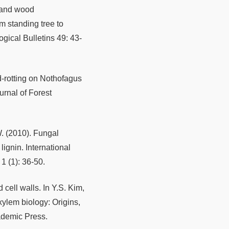
 and wood
 standing tree to
gical Bulletins 49: 43-
-rotting on Nothofagus
urnal of Forest
W. (2010). Fungal
ignin. International
1 (1): 36-50.
cell walls. In Y.S. Kim,
ylem biology: Origins,
cademic Press.