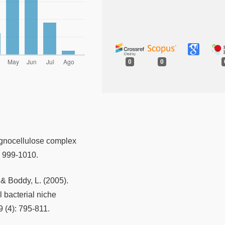
0
0
lignocellulose complex
: 999-1010.
 & Boddy, L. (2005).
l bacterial niche
(4): 795-811.