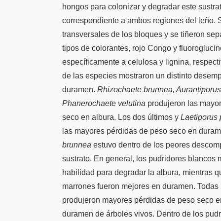
hongos para colonizar y degradar este sustrat
correspondiente a ambos regiones del leño. S
transversales de los bloques y se tiñeron s
tipos de colorantes, rojo Congo y fluorogluci
específicamente a celulosa y lignina, respec
de las especies mostraron un distinto desem
duramen.
Rhizochaete brunnea, Aurantiporus
Phanerochaete velutina
produjeron las mayo
seco en albura. Los dos últimos y
Laetiporus 
las mayores pérdidas de peso seco en duram
brunnea
estuvo dentro de los peores descom
sustrato. En general, los pudridores blancos
habilidad para degradar la albura, mientras q
marrones fueron mejores en duramen. Todas 
produjeron mayores pérdidas de peso seco e
duramen de árboles vivos. Dentro de los pudr