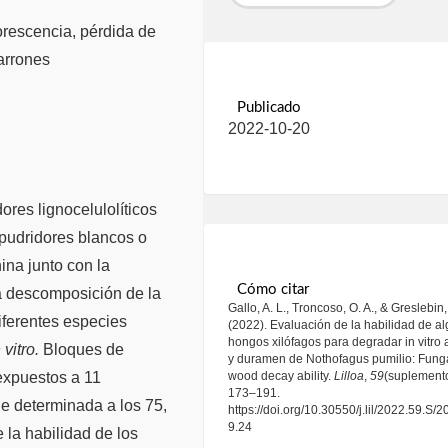
orescencia, pérdida de
arrones
Publicado
2022-10-20
res lignocelulolíticos
 pudridores blancos o
ina junto con la
Cómo citar
la descomposición de la
Gallo, A. L., Troncoso, O. A., & Greslebin,
iferentes especies
(2022). Evaluación de la habilidad de a
hongos xilófagos para degradar in vitro 
n vitro.
Bloques de
y duramen de Nothofagus pumilio: Fung
wood decay ability.
Lilloa
,
59
(suplemento
expuestos a 11
173–191.
ue determinada a los 75,
https://doi.org/10.30550/j.lil/2022.59.S/2
9.24
la habilidad de los