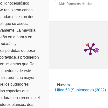
o lignocelulósico
Más formatos de cita
e realizaron cortes
eparadamente con dos
nol, que se asocian
tivamente. La mayoría
peño en albura y en
 albidus
y
res pérdidas de peso
portentosus
produjeron
en, mientras que
Rh.
ponedores de este
سرور مجازی ایران
 mostraron una mayor
ue los pudridores
Número
Lilloa 59 (Suplemento) (2022)
las especies que
n duramen crecen en el
idores blancos, dos