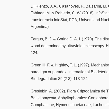
Di Rienzo, J. A., Casanoves, F., Balzarini, M. 
Tablada, M. & Robledo, C. W. (2018). InfoStat
transferencia InfoStat, FCA, Universidad Nac
Argentina).
Fergus, B. J. & Goring D. A. I. (1970). The distr
wood determined by ultraviolet microscopy. H
124.
Green III, F. & Highley, T. L. (1997). Mechani
paradigm or paradox. International Biodeterio
Biodegradation 39 (2-3): 113-124.
Greslebin, A. (2002). Flora Criptogámica de T
Basidiomycota, Aphyllophorales: Coniophora
Gomphaceae, Hymenochaetaceae, Lachnocla