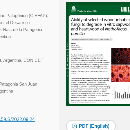
dino Patagónico (CIEFAP).
n, el Desarrollo
v. Nac. de la Patagonia
entina
ut, Argentina. CONICET
a Patagonia San Juan
gentina
22.59.S/2022.09.24
PDF (English)