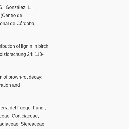
G., González, L.,
 (Centro de
ional de Córdoba,
ibution of lignin in birch
olzforschung 24: 118-
sm of brown-rot decay:
ration and
ierra del Fuego. Fungi,
ceae, Corticiaceae,
diaceae, Stereaceae,