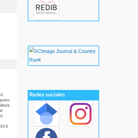
Redes sociales
 A.
lgunos
albura
al
),
022.0