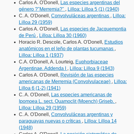
Carlos A. O'Donell,
Las especies argentinas del
género ?"Merremia?"
,
Lilloa: Lilloa 5 (1) (1940)
C. A. O'Donell,
Convolvuláceas argentinas
,
Lilloa:
Lilloa 29 (1959)
Carlos A. O'Donell,
Las especies de Jacquemontia
de Perú
,
Lilloa: Lilloa 30 (1960)
Horacio R. Descole, Carlos A. O'Donell,
Estudios
anatómicos en el leño de plantas tucumanas
,
Lilloa: Lilloa 1 (1937)
C.A. O'Donell, A. Lourteig,
Euphorbiaceae
Argentinae. Addenda I
,
Lilloa: Lilloa 9 (1943)
Carlos A. O'Donell,
Revisión de las especies
americanas de Merremia (Convolvulaceae)
,
Lilloa:
Lilloa 6 (1-2) (1941)
C. A. O'Donell,
Las especies americanas de
Ipomoea L. sect. Quamoclit (Moench) Griseb.
,
Lilloa: Lilloa 29 (1959)
C. A. O'Donell,
Convolvuláceas argentinas y
paraguayas nuevas o críticas
,
Lilloa: Lilloa 14
(1948)