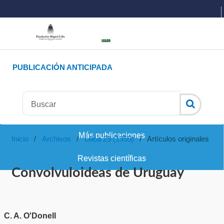
PUBLICACIÓN ANTICIPADA
Más publicaciones
Inicio
/
Archivos
/
Lilloa 29 (1959)
/
Artículos originales
Revistas científicas
Convolvuloideas de Uruguay
C. A. O'Donell