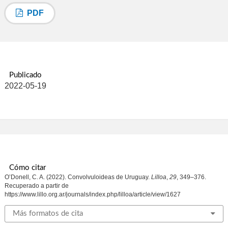
PDF
Publicado
2022-05-19
Cómo citar
O’Donell, C. A. (2022). Convolvuloideas de Uruguay.
Lilloa
,
29
, 349–376.
Recuperado a partir de
https://www.lillo.org.ar/journals/index.php/lilloa/article/view/1627
Más formatos de cita