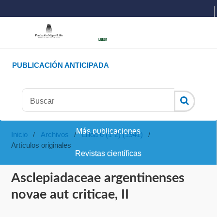
PUBLICACIÓN ANTICIPADA
Más publicaciones
Inicio
/
Archivos
/
Lilloa 6 (1-2) (1941)
/
Artículos originales
Revistas científicas
Asclepiadaceae argentinenses
novae aut criticae, II