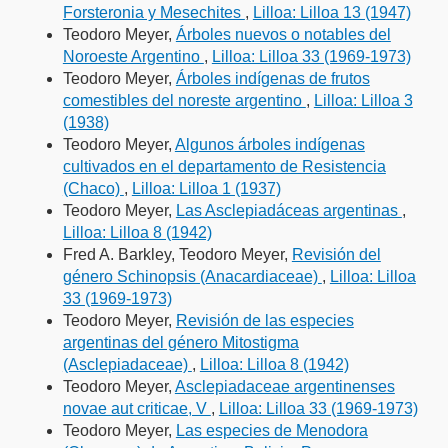
Forsteronia y Mesechites
,
Lilloa: Lilloa 13 (1947)
Teodoro Meyer,
Árboles nuevos o notables del
Noroeste Argentino
,
Lilloa: Lilloa 33 (1969-1973)
Teodoro Meyer,
Árboles indígenas de frutos
comestibles del noreste argentino
,
Lilloa: Lilloa 3
(1938)
Teodoro Meyer,
Algunos árboles indígenas
cultivados en el departamento de Resistencia
(Chaco)
,
Lilloa: Lilloa 1 (1937)
Teodoro Meyer,
Las Asclepiadáceas argentinas
,
Lilloa: Lilloa 8 (1942)
Fred A. Barkley, Teodoro Meyer,
Revisión del
género Schinopsis (Anacardiaceae)
,
Lilloa: Lilloa
33 (1969-1973)
Teodoro Meyer,
Revisión de las especies
argentinas del género Mitostigma
(Asclepiadaceae)
,
Lilloa: Lilloa 8 (1942)
Teodoro Meyer,
Asclepiadaceae argentinenses
novae aut criticae, V
,
Lilloa: Lilloa 33 (1969-1973)
Teodoro Meyer,
Las especies de Menodora