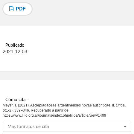
PDF
Publicado
2021-12-03
Cómo citar
Meyer, T. (2021). Asclepiadaceae argentinenses novae aut criticae, II.
Lilloa
,
6
(1-2), 339–346. Recuperado a partir de
https://www.lillo.org.ar/journals/index.php/lilloa/article/view/1409
Más formatos de cita