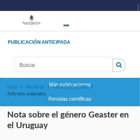
PUBLICACIÓN ANTICIPADA
Más publicaciones
Inicio
/
Archivos
/
Lilloa 2 (1) (1938)
/
Artículos originales
Revistas científicas
Nota sobre el género Geaster en
el Uruguay