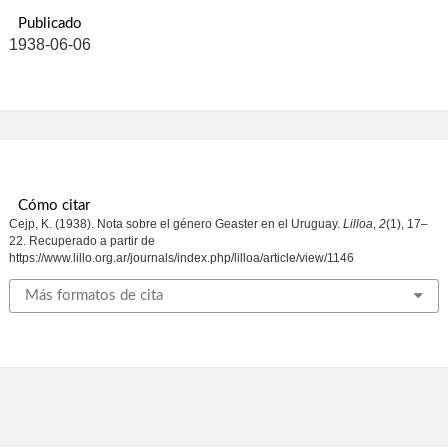
Publicado
1938-06-06
Cómo citar
Cejp, K. (1938). Nota sobre el género Geaster en el Uruguay.
Lilloa
,
2
(1), 17–
22. Recuperado a partir de
https://www.lillo.org.ar/journals/index.php/lilloa/article/view/1146
Más formatos de cita