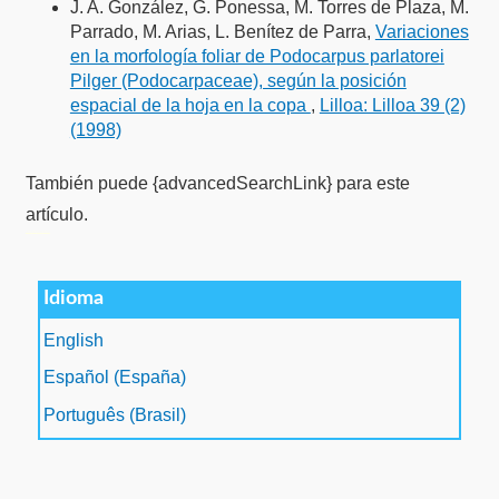
J. A. González, G. Ponessa, M. Torres de Plaza, M.
Parrado, M. Arias, L. Benítez de Parra,
Variaciones
en la morfología foliar de Podocarpus parlatorei
Pilger (Podocarpaceae), según la posición
espacial de la hoja en la copa
,
Lilloa: Lilloa 39 (2)
(1998)
También puede {advancedSearchLink} para este
artículo.
فروشگاه اینترنتی
ویزای استارتاپ
luxury gifts
سرور مجازی بایننس
Idioma
English
Español (España)
Português (Brasil)