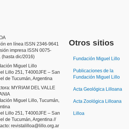
LOA
Otros sitios
ión en línea ISSN 2346-9641
ersión impresa ISSN 0075-
 (hasta dic/2016)
Fundación Miguel Lillo
ación Miguel Lillo
Publicaciones de la
el Lillo 251, T4000JFE – San
Fundación Miguel Lillo
el de Tucumán, Argentina
ctora: MYRIAM DEL VALLE
Acta Geológica Lilloana
ANIA
ación Miguel Lillo, Tucumán,
Acta Zoológica Lilloana
ntina
el Lillo 251, T4000JFE – San
Lilloa
el de Tucumán, Argentina //
cto: revistalilloa@lillo.org.ar