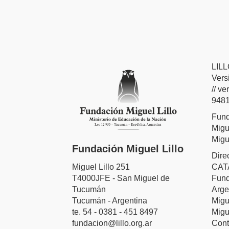
LIL
Vers
// v
9481
Fund
Migu
Migu
Fundación Miguel Lillo
Dire
Miguel Lillo 251
CAT
T4000JFE - San Miguel de
Fund
Tucumán
Arge
Tucumán - Argentina
Migu
te. 54 - 0381 - 451 8497
Migu
fundacion@lillo.org.ar
Conta