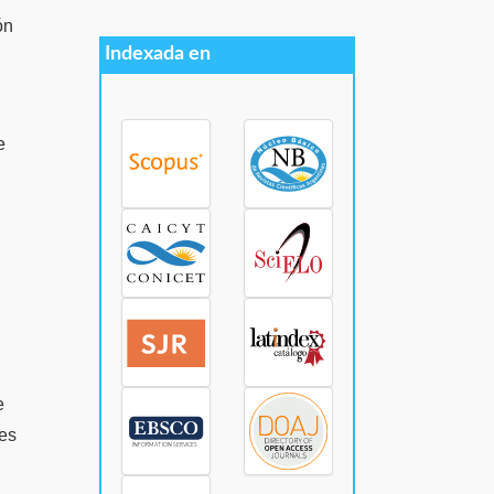
ón
Indexada en
e
e
nes