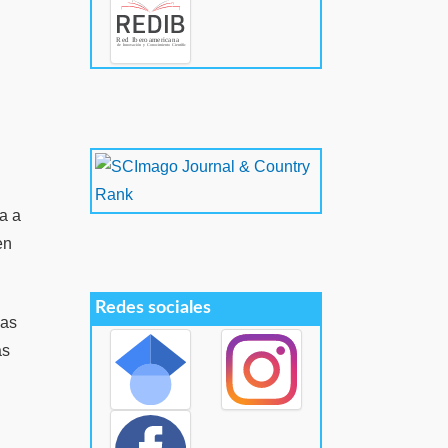
a a
en
Redes sociales
las
as
.