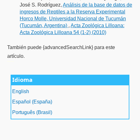
José S. Rodríguez,
Análisis de la base de datos de
ingresos de Reptiles a la Reserva Experimental
Horco Molle, Universidad Nacional de Tucumán
(Tucumán, Argentina)
,
Acta Zoológica Lilloana:
Acta Zoológica Lilloana 54 (1-2) (2010)
También puede {advancedSearchLink} para este
artículo.
فروشگاه اینترنتی
ویزای استارتاپ
luxury gifts
سرور مجازی بایننس
Idioma
English
Español (España)
Português (Brasil)