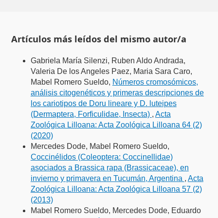
Artículos más leídos del mismo autor/a
Gabriela María Silenzi, Ruben Aldo Andrada,
Valeria De los Angeles Paez, Maria Sara Caro,
Mabel Romero Sueldo,
Números cromosómicos,
análisis citogenéticos y primeras descripciones de
los cariotipos de Doru lineare y D. luteipes
(Dermaptera, Forficulidae, Insecta)
,
Acta
Zoológica Lilloana: Acta Zoológica Lilloana 64 (2)
(2020)
Mercedes Dode, Mabel Romero Sueldo,
Coccinélidos (Coleoptera: Coccinellidae)
asociados a Brassica rapa (Brassicaceae), en
invierno y primavera en Tucumán, Argentina
,
Acta
Zoológica Lilloana: Acta Zoológica Lilloana 57 (2)
(2013)
Mabel Romero Sueldo, Mercedes Dode, Eduardo