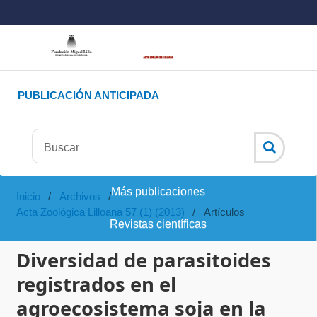
PUBLICACIÓN ANTICIPADA
Más publicaciones
Inicio
/
Archivos
/
Acta Zoológica Lilloana 57 (1) (2013)
/
Artículos
Revistas científicas
Diversidad de parasitoides
registrados en el
agroecosistema soja en la