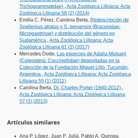
Trichogrammatidae)
,
Acta Zoológica Lilloana: Acta
Zoológica Lilloana 58 (2) (2014)
Emilia C. Pérez, Carolina Berta,
Redescripción de
Snellenius atratus y S. peruensis (Braconidae:
Microgastrinae) y distribución del género en
Sudamérica
,
Acta Zoológica Lilloana: Acta
Zoológica Lilloana 61 (2) (2017)
Mercedes Dode,
Las especies de Adalia Mulsant
(Coleoptera: Coccinellidae) depositadas en la
Colección de la Fundación Miguel Lillo, Tucumán,
Argentina
,
Acta Zoológica Lilloana: Acta Zoológica
Lilloana 55 (1) (2011)
Carolina Berta,
Dr. Charles Porter (1940-2012)
,
Acta Zoológica Lilloana: Acta Zoológica Lilloana
57 (1) (2013)
Artículos similares
Ana P. López, Juan P. Juliá, Pablo A. Quiroga,