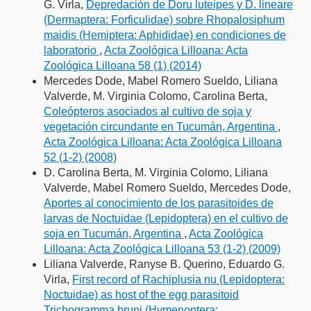
G. Virla,
Depredación de Doru luteipes y D. lineare
(Dermaptera: Forficulidae) sobre Rhopalosiphum
maidis (Hemiptera: Aphididae) en condiciones de
laboratorio
,
Acta Zoológica Lilloana: Acta
Zoológica Lilloana 58 (1) (2014)
Mercedes Dode, Mabel Romero Sueldo, Liliana
Valverde, M. Virginia Colomo, Carolina Berta,
Coleópteros asociados al cultivo de soja y
vegetación circundante en Tucumán, Argentina
,
Acta Zoológica Lilloana: Acta Zoológica Lilloana
52 (1-2) (2008)
D. Carolina Berta, M. Virginia Colomo, Liliana
Valverde, Mabel Romero Sueldo, Mercedes Dode,
Aportes al conocimiento de los parasitoides de
larvas de Noctuidae (Lepidoptera) en el cultivo de
soja en Tucumán, Argentina
,
Acta Zoológica
Lilloana: Acta Zoológica Lilloana 53 (1-2) (2009)
Liliana Valverde, Ranyse B. Querino, Eduardo G.
Virla,
First record of Rachiplusia nu (Lepidoptera:
Noctuidae) as host of the egg parasitoid
Trichogramma bruni (Hymenoptera: