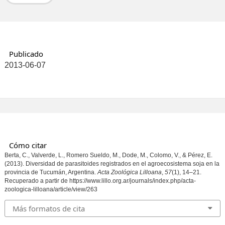
Publicado
2013-06-07
Cómo citar
Berta, C., Valverde, L., Romero Sueldo, M., Dode, M., Colomo, V., & Pérez, E.
(2013). Diversidad de parasitoides registrados en el agroecosistema soja en la
provincia de Tucumán, Argentina.
Acta Zoológica Lilloana
,
57
(1), 14–21.
Recuperado a partir de https://www.lillo.org.ar/journals/index.php/acta-
zoologica-lilloana/article/view/263
Más formatos de cita