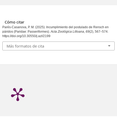
Cómo citar
Parés-Casanova, P. M. (2025). Incumplimiento del postulado de Rensch en
páridos (Paridae: Passeriformes).
Acta Zoológica Lilloana
,
69
(2), 567–574.
https://doi.org/10.30550/j.azl/2199
Más formatos de cita