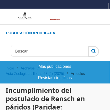
PUBLICACIÓN ANTICIPADA
Más publicaciones
Inicio
/
Archivos
/
Acta Zoológica Lilloana 69 (2) (2025)
/
Artículos
Revistas científicas
Incumplimiento del
postulado de Rensch en
páridos (Paridae: