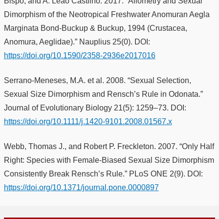
Bispo, and A. Leao Castilho. 2017. “Allometry and Sexual
Dimorphism of the Neotropical Freshwater Anomuran Aegla
Marginata Bond-Buckup & Buckup, 1994 (Crustacea,
Anomura, Aeglidae).” Nauplius 25(0). DOI:
https://doi.org/10.1590/2358-2936e2017016
Serrano-Meneses, M.A. et al. 2008. “Sexual Selection,
Sexual Size Dimorphism and Rensch’s Rule in Odonata.”
Journal of Evolutionary Biology 21(5): 1259–73. DOI:
https://doi.org/10.1111/j.1420-9101.2008.01567.x
Webb, Thomas J., and Robert P. Freckleton. 2007. “Only Half
Right: Species with Female-Biased Sexual Size Dimorphism
Consistently Break Rensch’s Rule.” PLoS ONE 2(9). DOI:
https://doi.org/10.1371/journal.pone.0000897