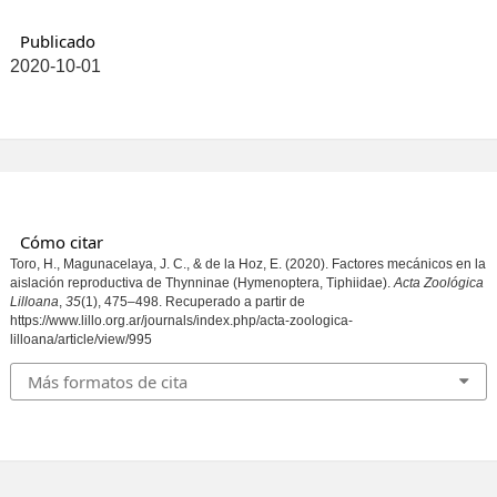
Publicado
2020-10-01
Cómo citar
Toro, H., Magunacelaya, J. C., & de la Hoz, E. (2020). Factores mecánicos en la
aislación reproductiva de Thynninae (Hymenoptera, Tiphiidae).
Acta Zoológica
Lilloana
,
35
(1), 475–498. Recuperado a partir de
https://www.lillo.org.ar/journals/index.php/acta-zoologica-
lilloana/article/view/995
Más formatos de cita