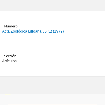
Número
Acta Zoológica Lilloana 35 (1) (1979)
Sección
Artículos
فروشگاه اینترنتی
ویزای استارتاپ
luxury gifts
سرور مجازی بایننس