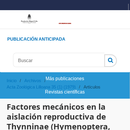
PUBLICACIÓN ANTICIPADA
Más publicaciones
Inicio
/
Archivos
/
Acta Zoológica Lilloana 35 (1) (1979)
/
Artículos
Revistas científicas
Factores mecánicos en la
aislación reproductiva de
Thynninae (Hymenoptera,