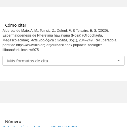
Cómo citar
Alderete de Majo, A. M., Tomsic, Z., Dulout, F., & Teisaire, E. S. (2020).
Espermatogénesis de Pheretima hawayana (Rosa) (Oligochaeta,
Megascolecidae).
Acta Zoológica Lilloana
,
35
(1), 234–249. Recuperado a
partir de https://www.lillo.org.ar/journals/index.php/acta-zoologica-
lilloana/article/view/975
Más formatos de cita
Número