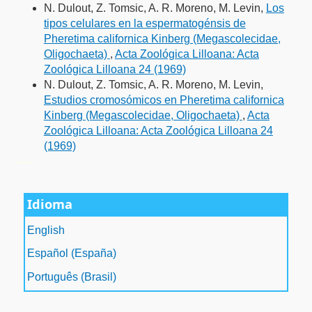
N. Dulout, Z. Tomsic, A. R. Moreno, M. Levin,
Los
tipos celulares en la espermatogénsis de
Pheretima californica Kinberg (Megascolecidae,
Oligochaeta)
,
Acta Zoológica Lilloana: Acta
Zoológica Lilloana 24 (1969)
N. Dulout, Z. Tomsic, A. R. Moreno, M. Levin,
Estudios cromosómicos en Pheretima californica
Kinberg (Megascolecidae, Oligochaeta)
,
Acta
Zoológica Lilloana: Acta Zoológica Lilloana 24
(1969)
فروشگاه اینترنتی
ویزای استارتاپ
luxury gifts
سرور مجازی بایننس
Idioma
English
Español (España)
Português (Brasil)