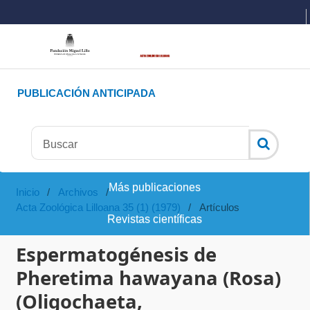
PUBLICACIÓN ANTICIPADA
Más publicaciones
Inicio
/
Archivos
/
Acta Zoológica Lilloana 35 (1) (1979)
/
Artículos
Revistas científicas
Espermatogénesis de
Pheretima hawayana (Rosa)
(Oligochaeta,