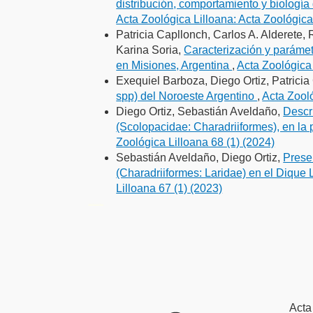
distribución, comportamiento y biología 
Acta Zoológica Lilloana: Acta Zoológica
Patricia Capllonch, Carlos A. Alderete,
Karina Soria,
Caracterización y parámet
en Misiones, Argentina
,
Acta Zoológica 
Exequiel Barboza, Diego Ortiz, Patrici
spp) del Noroeste Argentino
,
Acta Zooló
Diego Ortiz, Sebastián Aveldaño,
Descr
(Scolopacidae: Charadriiformes), en la
Zoológica Lilloana 68 (1) (2024)
Sebastián Aveldaño, Diego Ortiz,
Presen
(Charadriiformes: Laridae) en el Diqu
Lilloana 67 (1) (2023)
فروشگاه اینترنتی
ویزای استارتاپ
luxury gifts
سرور مجازی بایننس
Acta