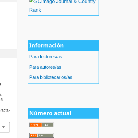
Información
Para lectores/as
Para autores/as
Para bibliotecarios/as
).
a.
66.
p/acta-
Número actual