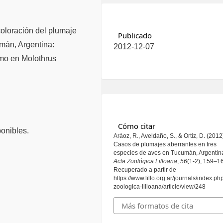
coloración del plumaje
Publicado
mán, Argentina:
2012-12-07
mo en Molothrus
Cómo citar
onibles.
Aráoz, R., Aveldaño, S., & Ortiz, D. (2012
Casos de plumajes aberrantes en tres
especies de aves en Tucumán, Argentin
Acta Zoológica Lilloana
,
56
(1-2), 159–1
Recuperado a partir de
https://www.lillo.org.ar/journals/index.ph
zoologica-lilloana/article/view/248
Más formatos de cita