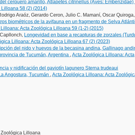
del cerquero amarillo, Atlapetes citrinellus (Aves: Emberizidae)
 Lilloana 58 (2) (2014)
 Rodrigo Araóz, Gerardo Ceron, Julio C. Mamaní, Oscar Quiroga,
ros biométricos de la avifauna en un fragmento de Selva Atlánt
Lilloana: Acta Zoológica Lilloana 59 (1-2) (2015)
a Capllonch,
Longevidad en base a recapturas de zorzales (Turd
gica Lilloana: Acta Zoológica Lilloana 67 (2) (2023)
ipción del nido y huevos de la becasina andina, Gallinago andi
 provincia de Tucumán, Argentina
,
Acta Zoológica Lilloana: Acta
cia y nidificación del gaviotín lagunero Sterna trudeaui
e La Angostura, Tucumán
,
Acta Zoológica Lilloana: Acta Zoológi
 Zoológica Lilloana