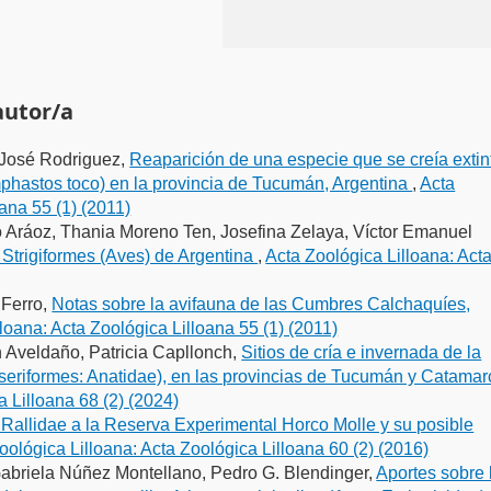
autor/a
, José Rodriguez,
Reaparición de una especie que se creía extin
phastos toco) en la provincia de Tucumán, Argentina
,
Acta
ana 55 (1) (2011)
go Aráoz, Thania Moreno Ten, Josefina Zelaya, Víctor Emanuel
 Strigiformes (Aves) de Argentina
,
Acta Zoológica Lilloana: Act
 Ferro,
Notas sobre la avifauna de las Cumbres Calchaquíes,
loana: Acta Zoológica Lilloana 55 (1) (2011)
n Aveldaño, Patricia Capllonch,
Sitios de cría e invernada de la
riformes: Anatidae), en las provincias de Tucumán y Catamar
a Lilloana 68 (2) (2024)
 Rallidae a la Reserva Experimental Horco Molle y su posible
oológica Lilloana: Acta Zoológica Lilloana 60 (2) (2016)
 Gabriela Núñez Montellano, Pedro G. Blendinger,
Aportes sobre 