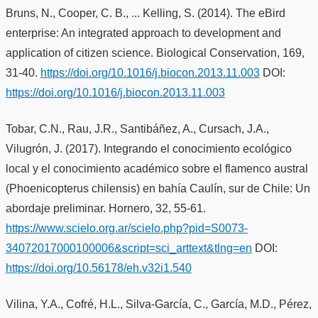
Bruns, N., Cooper, C. B., ... Kelling, S. (2014). The eBird
enterprise: An integrated approach to development and
application of citizen science. Biological Conservation, 169,
31-40.
https://doi.org/10.1016/j.biocon.2013.11.003
DOI:
https://doi.org/10.1016/j.biocon.2013.11.003
Tobar, C.N., Rau, J.R., Santibáñez, A., Cursach, J.A.,
Vilugrón, J. (2017). Integrando el conocimiento ecológico
local y el conocimiento académico sobre el flamenco austral
(Phoenicopterus chilensis) en bahía Caulín, sur de Chile: Un
abordaje preliminar. Hornero, 32, 55-61.
https://www.scielo.org.ar/scielo.php?pid=S0073-
34072017000100006&script=sci_arttext&tlng=en
DOI:
https://doi.org/10.56178/eh.v32i1.540
Vilina, Y.A., Cofré, H.L., Silva-García, C., García, M.D., Pérez,