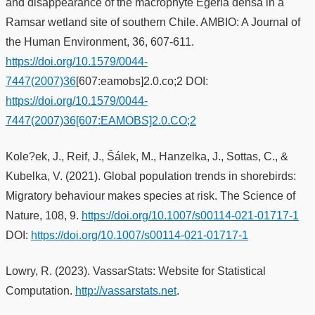
and disappearance of the macrophyte Egeria densa in a
Ramsar wetland site of southern Chile. AMBIO: A Journal of
the Human Environment, 36, 607-611.
https://doi.org/10.1579/0044-
7447(2007)36
[607:eamobs]2.0.co;2 DOI:
https://doi.org/10.1579/0044-
7447(2007)36[607:EAMOBS]2.0.CO;2
Kole?ek, J., Reif, J., Šálek, M., Hanzelka, J., Sottas, C., &
Kubelka, V. (2021). Global population trends in shorebirds:
Migratory behaviour makes species at risk. The Science of
Nature, 108, 9.
https://doi.org/10.1007/s00114-021-01717-1
DOI:
https://doi.org/10.1007/s00114-021-01717-1
Lowry, R. (2023). VassarStats: Website for Statistical
Computation.
http://vassarstats.net
.