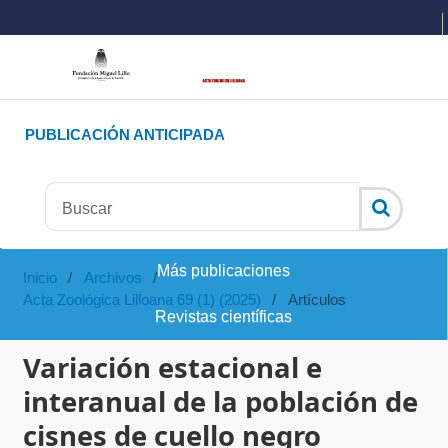
PUBLICACIÓN ANTICIPADA
Más publicaciones
Inicio
/
Archivos
/
Acta Zoológica Lilloana 69 (1) (2025)
/
Artículos
Revistas científicas
Variación estacional e
interanual de la población de
cisnes de cuello negro