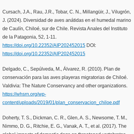
Cursach, J.A., Rau, J.R., Tobar, C. N., Millangüir, J., Vilugrón,
J. (2024). Diversidad de aves anátidas en el humedal marino
de Caulín, Chiloé, sur de Chile. Revista Anales del Instituto
de la Patagonia, 52, 1-11.
https://doi.org/10.22352/AIP202452015
DOI:
https://doi.org/10.22352/AIP202452015
Delgado, C., Sepúlveda, M., Álvarez, R. (2010). Plan de
conservación para las aves playeras migratorias de Chiloé.
Valdivia: The Nature Conservancy and other organizations.
https://whsrn.org/wp-
content/uploads/2019/01/plan_conservacion_chiloe.pdf
Doherty, T. S., Dickman, C. R., Glen, A. S., Newsome, T. M.,
Nimmo, D. G., Ritchie, E. G., Vanak, A. T., et al. (2017). The