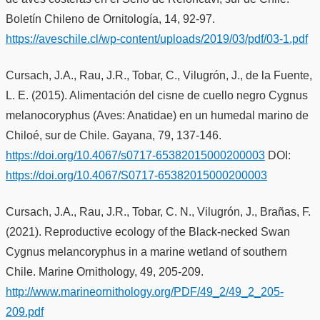
Boletín Chileno de Ornitología, 14, 92-97.
https://aveschile.cl/wp-content/uploads/2019/03/pdf/03-1.pdf
Cursach, J.A., Rau, J.R., Tobar, C., Vilugrón, J., de la Fuente,
L. E. (2015). Alimentación del cisne de cuello negro Cygnus
melanocoryphus (Aves: Anatidae) en un humedal marino de
Chiloé, sur de Chile. Gayana, 79, 137-146.
https://doi.org/10.4067/s0717-65382015000200003
DOI:
https://doi.org/10.4067/S0717-65382015000200003
Cursach, J.A., Rau, J.R., Tobar, C. N., Vilugrón, J., Brañas, F.
(2021). Reproductive ecology of the Black-necked Swan
Cygnus melancoryphus in a marine wetland of southern
Chile. Marine Ornithology, 49, 205-209.
http://www.marineornithology.org/PDF/49_2/49_2_205-
209.pdf