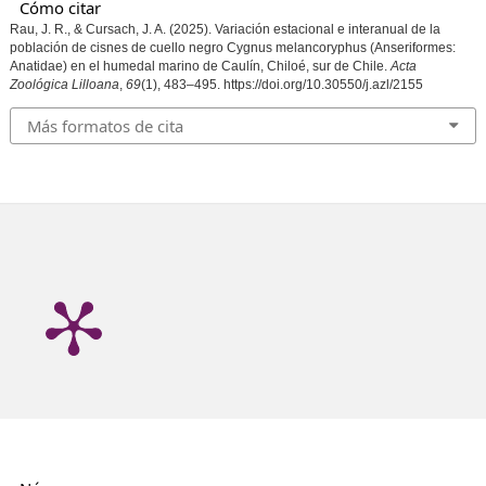
Cómo citar
Rau, J. R., & Cursach, J. A. (2025). Variación estacional e interanual de la
población de cisnes de cuello negro Cygnus melancoryphus (Anseriformes:
Anatidae) en el humedal marino de Caulín, Chiloé, sur de Chile.
Acta
Zoológica Lilloana
,
69
(1), 483–495. https://doi.org/10.30550/j.azl/2155
Más formatos de cita