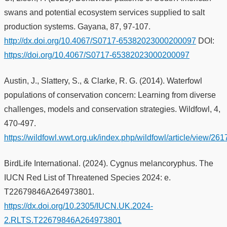
swans and potential ecosystem services supplied to salt
production systems. Gayana, 87, 97-107.
http://dx.doi.org/10.4067/S0717-65382023000200097
DOI:
https://doi.org/10.4067/S0717-65382023000200097
Austin, J., Slattery, S., & Clarke, R. G. (2014). Waterfowl
populations of conservation concern: Learning from diverse
challenges, models and conservation strategies. Wildfowl, 4,
470-497.
https://wildfowl.wwt.org.uk/index.php/wildfowl/article/view/261
BirdLife International. (2024). Cygnus melancoryphus. The
IUCN Red List of Threatened Species 2024: e.
T22679846A264973801.
https://dx.doi.org/10.2305/IUCN.UK.2024-
2.RLTS.T22679846A264973801