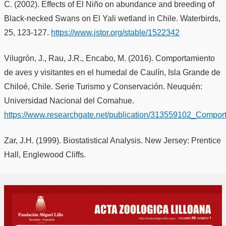
C. (2002). Effects of El Niño on abundance and breeding of
Black-necked Swans on El Yali wetland in Chile. Waterbirds,
25, 123-127.
https://www.jstor.org/stable/1522342
Vilugrón, J., Rau, J.R., Encabo, M. (2016). Comportamiento
de aves y visitantes en el humedal de Caulín, Isla Grande de
Chiloé, Chile. Serie Turismo y Conservación. Neuquén:
Universidad Nacional del Comahue.
https://www.researchgate.net/publication/313559102_Com
Zar, J.H. (1999). Biostatistical Analysis. New Jersey: Prentice
Hall, Englewood Cliffs.