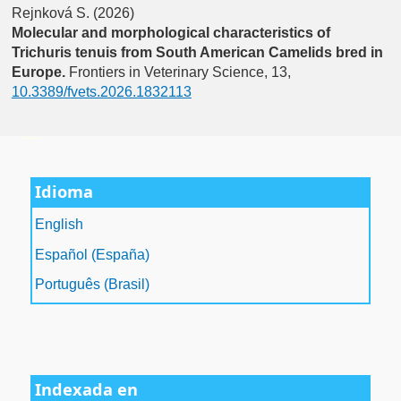
Rejnková S. (2026)
Molecular and morphological characteristics of
Trichuris tenuis from South American Camelids bred in
Europe.
Frontiers in Veterinary Science,
13
,
10.3389/fvets.2026.1832113
فروشگاه اینترنتی
ویزای استارتاپ
luxury gifts
سرور مجازی بایننس
Idioma
English
Español (España)
Português (Brasil)
Indexada en