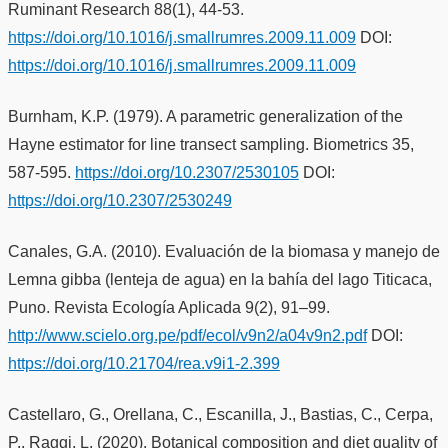
Ruminant Research 88(1), 44-53.
https://doi.org/10.1016/j.smallrumres.2009.11.009
DOI:
https://doi.org/10.1016/j.smallrumres.2009.11.009
Burnham, K.P. (1979). A parametric generalization of the
Hayne estimator for line transect sampling. Biometrics 35,
587-595.
https://doi.org/10.2307/2530105
DOI:
https://doi.org/10.2307/2530249
Canales, G.A. (2010). Evaluación de la biomasa y manejo de
Lemna gibba (lenteja de agua) en la bahía del lago Titicaca,
Puno. Revista Ecología Aplicada 9(2), 91–99.
http://www.scielo.org.pe/pdf/ecol/v9n2/a04v9n2.pdf
DOI:
https://doi.org/10.21704/rea.v9i1-2.399
Castellaro, G., Orellana, C., Escanilla, J., Bastias, C., Cerpa,
P., Raggi, L. (2020). Botanical composition and diet quality of