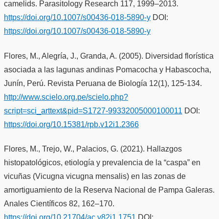
camelids. Parasitology Research 117, 1999–2013.
https://doi.org/10.1007/s00436-018-5890-y
DOI:
https://doi.org/10.1007/s00436-018-5890-y
Flores, M., Alegría, J., Granda, A. (2005). Diversidad florística
asociada a las lagunas andinas Pomacocha y Habascocha,
Junín, Perú. Revista Peruana de Biología 12(1), 125-134.
http://www.scielo.org.pe/scielo.php?
script=sci_arttext&pid=S1727-99332005000100011
DOI:
https://doi.org/10.15381/rpb.v12i1.2366
Flores, M., Trejo, W., Palacios, G. (2021). Hallazgos
histopatológicos, etiología y prevalencia de la “caspa” en
vicuñas (Vicugna vicugna mensalis) en las zonas de
amortiguamiento de la Reserva Nacional de Pampa Galeras.
Anales Científicos 82, 162–170.
https://doi.org/10.21704/ac.v82i1.1751
DOI: