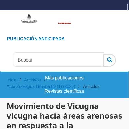
PUBLICACIÓN ANTICIPADA
Más publicaciones
Inicio
/
Archivos
/
Acta Zoológica Lilloana 69 (1) (2025)
/
Artículos
Revistas científicas
Movimiento de Vicugna
vicugna hacia áreas arenosas
en respuesta a la