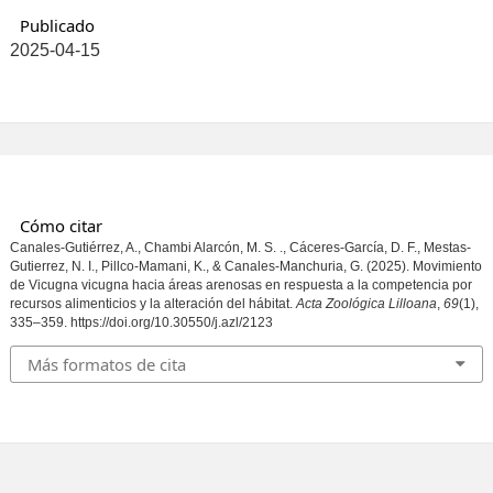
Publicado
2025-04-15
Cómo citar
Canales-Gutiérrez, A., Chambi Alarcón, M. S. ., Cáceres-García, D. F., Mestas-
Gutierrez, N. I., Pillco-Mamani, K., & Canales-Manchuria, G. (2025). Movimiento
de Vicugna vicugna hacia áreas arenosas en respuesta a la competencia por
recursos alimenticios y la alteración del hábitat.
Acta Zoológica Lilloana
,
69
(1),
335–359. https://doi.org/10.30550/j.azl/2123
Más formatos de cita