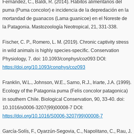
Fernández, C., Baldi, R. (2014). Hábitos alimentarios del
puma (Puma concolor) e incidencia de la depredación en la
mortandad de guanacos (Lama guanicoe) en el Noreste de
la Patagonia. Mastozoología Neotropical, 21, 331-338.
Fischer, C. P., Romero, L. M. (2019). Chronic captivity stress
in wild animals is highly species-specific. Conservation
Physiology, 7. doi: 10.1093/conphys/coz093 DOI:
https://doi.org/10.1093/conphys/coz093
Franklin, W.L., Johnson, W.E., Sarno, R.J., Iriarte, J.A. (1999).
Ecology of the Patagonia puma (Felis concolor patagonica)
in southern Chile. Biological Conservation, 90, 33-40. doi:
10.1016/s0006-3207(99)00008-7 DOI:
https://doi.org/10.1016/S0006-3207(99)00008-7
García-Solís, F., Oyarzún-Segovia, C., Napolitano, C., Rau, J.