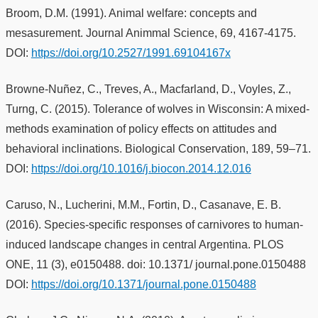
Broom, D.M. (1991). Animal welfare: concepts and
mesasurement. Journal Animmal Science, 69, 4167-4175.
DOI:
https://doi.org/10.2527/1991.69104167x
Browne-Nuñez, C., Treves, A., Macfarland, D., Voyles, Z.,
Turng, C. (2015). Tolerance of wolves in Wisconsin: A mixed-
methods examination of policy effects on attitudes and
behavioral inclinations. Biological Conservation, 189, 59–71.
DOI:
https://doi.org/10.1016/j.biocon.2014.12.016
Caruso, N., Lucherini, M.M., Fortin, D., Casanave, E. B.
(2016). Species-specific responses of carnivores to human-
induced landscape changes in central Argentina. PLOS
ONE, 11 (3), e0150488. doi: 10.1371/ journal.pone.0150488
DOI:
https://doi.org/10.1371/journal.pone.0150488