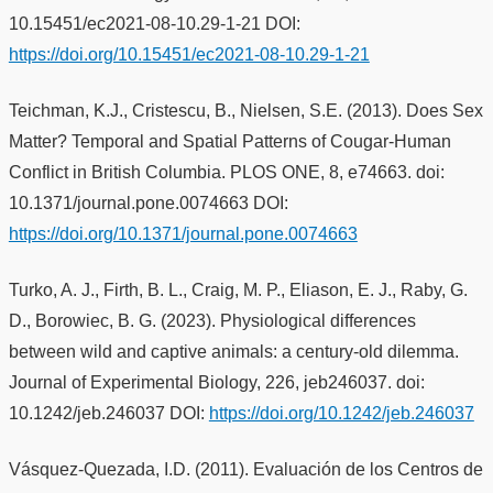
10.15451/ec2021-08-10.29-1-21 DOI:
https://doi.org/10.15451/ec2021-08-10.29-1-21
Teichman, K.J., Cristescu, B., Nielsen, S.E. (2013). Does Sex
Matter? Temporal and Spatial Patterns of Cougar-Human
Conflict in British Columbia. PLOS ONE, 8, e74663. doi:
10.1371/journal.pone.0074663 DOI:
https://doi.org/10.1371/journal.pone.0074663
Turko, A. J., Firth, B. L., Craig, M. P., Eliason, E. J., Raby, G.
D., Borowiec, B. G. (2023). Physiological differences
between wild and captive animals: a century-old dilemma.
Journal of Experimental Biology, 226, jeb246037. doi:
10.1242/jeb.246037 DOI:
https://doi.org/10.1242/jeb.246037
Vásquez-Quezada, I.D. (2011). Evaluación de los Centros de