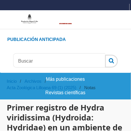
PUBLICACIÓN ANTICIPADA
Más publicaciones
Inicio
/
Archivos
/
Acta Zoológica Lilloana 69 (1) (2025)
/
Notas
Revistas científicas
Primer registro de Hydra
viridissima (Hydroida:
Hydridae) en un ambiente de