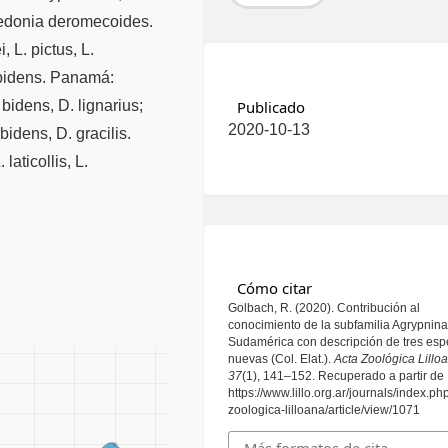
Medonia deromecoides.
, L. pictus, L.
s bidens. Panamá:
bidens, D. lignarius;
Publicado
2020-10-13
bidens, D. gracilis.
aticollis, L.
Cómo citar
Golbach, R. (2020). Contribución al
conocimiento de la subfamilia Agrypnin
Sudamérica con descripción de tres esp
nuevas (Col. Elat.).
Acta Zoológica Lillo
37
(1), 141–152. Recuperado a partir de
https://www.lillo.org.ar/journals/index.ph
zoologica-lilloana/article/view/1071