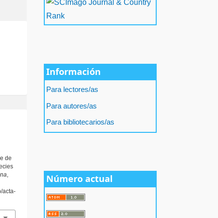
Información
Para lectores/as
Para autores/as
Para bibliotecarios/as
ae de
ecies
ana
,
Número actual
p/acta-