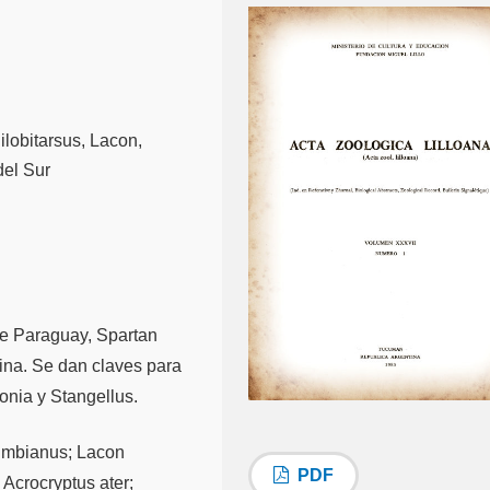
ilobitarsus, Lacon,
del Sur
de Paraguay, Spartan
tina. Se dan claves para
onia y Stangellus.
lumbianus; Lacon
PDF
 Acrocryptus ater;