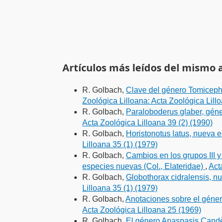
Artículos más leídos del mismo 
R. Golbach,
Clave del género Tomicepha
Zoológica Lilloana: Acta Zoológica Lill
R. Golbach,
Paraloboderus glaber, géne
Acta Zoológica Lilloana 39 (2) (1990)
R. Golbach,
Horistonotus latus, nueva e
Lilloana 35 (1) (1979)
R. Golbach,
Cambios en los grupos III 
especies nuevas (Col., Elateridae)
,
Act
R. Golbach,
Globothorax cidralensis, n
Lilloana 35 (1) (1979)
R. Golbach,
Anotaciones sobre el géner
Acta Zoológica Lilloana 25 (1969)
R. Golbach,
El género Anaspasis Can