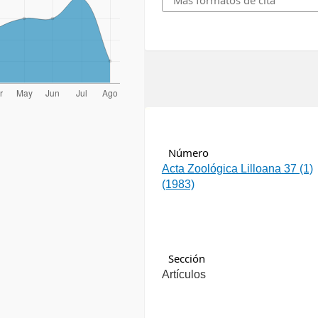
Más formatos de cita
سرور مجازی ایران
Número
Acta Zoológica Lilloana 37 (1)
(1983)
Sección
Artículos