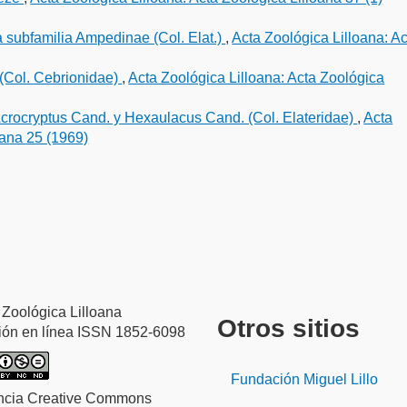
a subfamilia Ampedinae (Col. Elat.)
,
Acta Zoológica Lilloana: A
 (Col. Cebrionidae)
,
Acta Zoológica Lilloana: Acta Zoológica
crocryptus Cand. y Hexaulacus Cand. (Col. Elateridae)
,
Acta
oana 25 (1969)
 Zoológica Lilloana
Otros sitios
ión en línea ISSN 1852-6098
Fundación Miguel Lillo
ncia Creative Commons