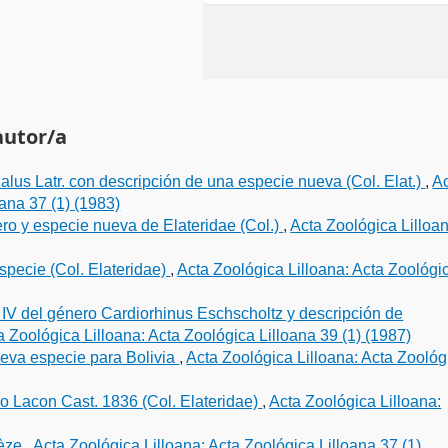
autor/a
lus Latr. con descripción de una especie nueva (Col. Elat.)
,
A
oana 37 (1) (1983)
ro y especie nueva de Elateridae (Col.)
,
Acta Zoológica Lilloan
specie (Col. Elateridae)
,
Acta Zoológica Lilloana: Acta Zoológi
y IV del género Cardiorhinus Eschscholtz y descripción de
a Zoológica Lilloana: Acta Zoológica Lilloana 39 (1) (1987)
ueva especie para Bolivia
,
Acta Zoológica Lilloana: Acta Zoológ
o Lacon Cast. 1836 (Col. Elateridae)
,
Acta Zoológica Lilloana:
dèze
,
Acta Zoológica Lilloana: Acta Zoológica Lilloana 37 (1)