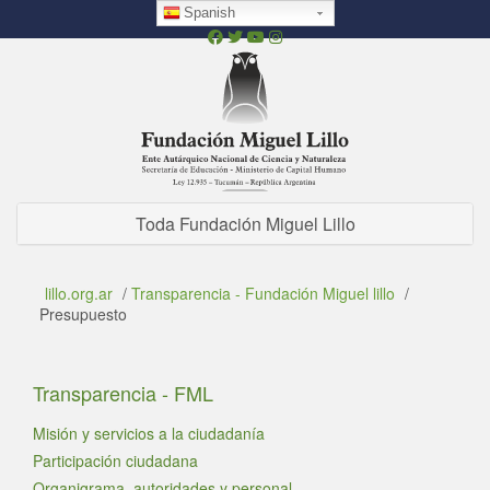
Pasar
Spanish
al
contenido
principal
Toda Fundación Miguel Lillo
lillo.org.ar
/
Transparencia - Fundación Miguel lillo
/
Presupuesto
Transparencia - FML
Misión y servicios a la ciudadanía
Participación ciudadana
Organigrama, autoridades y personal