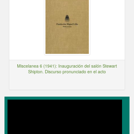
Miscelanea 6 (1941): Inauguración del salón Stewart
Shipton. Discurso pronunciado en el acto