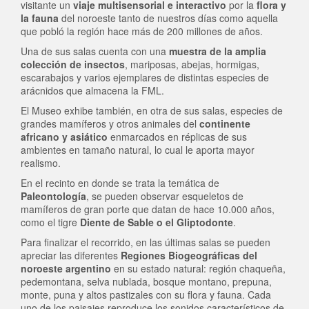
visitante un
viaje multisensorial e interactivo
por la
flora y
la fauna
del noroeste tanto de nuestros días como aquella
que pobló la región hace más de 200 millones de años.
Una de sus salas cuenta con una
muestra de la amplia
colección de insectos
, mariposas, abejas, hormigas,
escarabajos y varios ejemplares de distintas especies de
arácnidos que almacena la FML.
El Museo exhibe también, en otra de sus salas, especies de
grandes mamíferos y otros animales del
continente
africano y asiático
enmarcados en réplicas de sus
ambientes en tamaño natural, lo cual le aporta mayor
realismo.
En el recinto en donde se trata la temática de
Paleontología
, se pueden observar esqueletos de
mamíferos de gran porte que datan de hace 10.000 años,
como el tigre
Diente de Sable
o el Gliptodonte
.
Para finalizar el recorrido, en las últimas salas se pueden
apreciar las diferentes
Regiones Biogeográficas del
noroeste argentino
en su estado natural: región chaqueña,
pedemontana, selva nublada, bosque montano, prepuna,
monte, puna y altos pastizales con su flora y fauna. Cada
uno de los paisajes reproduce los sonidos característicos de