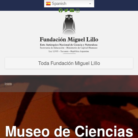
Pasar
Spanish
al
contenido
principal
Toda Fundación Miguel Lillo
Inicio
Museo de Ciencias
FML Chatbot