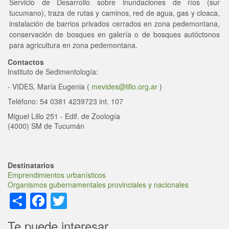
Servicio de Desarrollo sobre inundaciones de ríos (sur
tucumano), traza de rutas y caminos, red de agua, gas y cloaca,
instalación de barrios privados cerrados en zona pedemontana,
conservación de bosques en galería o de bosques autóctonos
para agricultura en zona pedemontana.
Contactos
Instituto de
Sedimentología
:
-
VIDES, Mar
ía Eugenia
(
mevides@lillo.org.ar
)
Teléfono: 54 0381 4239723 int. 107
Miguel Lillo 251 - Edif. de Zoología
(4000) SM de Tucumán
Destinatarios
Emprendimientos urbanísticos
Organismos gubernamentales provinciales y nacionales
Share
Facebook
Twitter
Te puede interesar