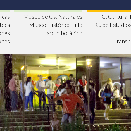
ficas
Museo de Cs. Naturales
C. Cultural
oteca
Museo Histórico Lillo
C. de Estudio
ones
Jardín botánico
ones
Transp