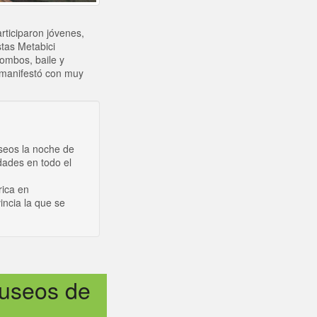
rticiparon jóvenes,
stas Metabici
ombos, baile y
o manifestó con muy
useos la noche de
dades en todo el
rica en
incia la que se
museos de