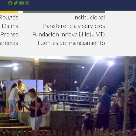
 Rougés
Institucional
s Dalma
Transferencia y servicios
Prensa
Fundación Innova Lillo(UVT)
arencia
Fuentes de financiamiento