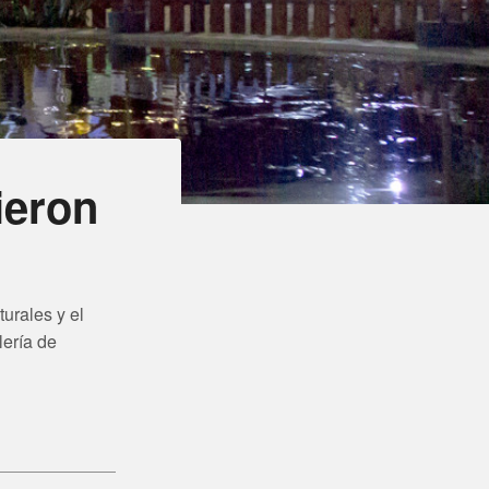
ieron
urales y el
lería de