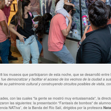
8 los museos que participaron de esta noche, que se desarrolló entre l
a fue
democratizar y facilitar el acceso de los vecinos de la ciudad a 
de su patrimonio cultural y construyendo circuitos posibles de visita
, co
idades, con las cuales "la gente se mostró muy entusiasmada", la direc
lizaron las siguientes: la presentación "Fantasís de bombos" de alumn
ncia NATIva”, de la Banda del Río Salí, dirigidos por la profesora
Nata