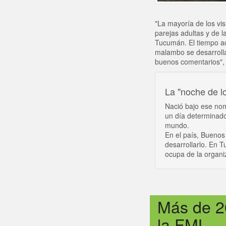
"La mayoría de los vis
parejas adultas y de la
Tucumán. El tiempo ac
malambo se desarrolla
buenos comentarios", 
La "noche de l
Nació bajo ese nom
un día determinado
mundo.
En el país, Buenos 
desarrollarlo. En 
ocupa de la organi
Más de 2
la FML