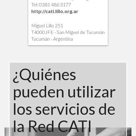
Tel: 0381 486 3177
http://cati.lillo.org.ar
Miguel Lillo 251
T4000JFE - San Miguel de Tucumán
Tucumán - Argentina
¿Quiénes
pueden utilizar
los servicios de
la Red CATI