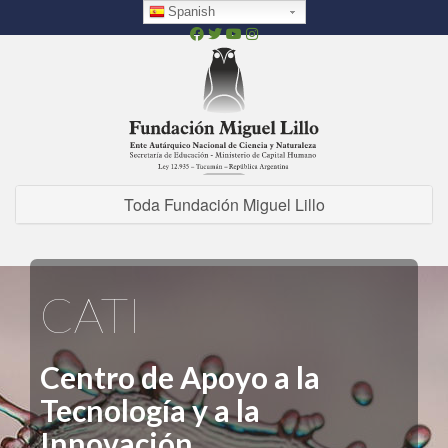
Pasar
Spanish
al
contenido
principal
Toda Fundación Miguel Lillo
CATI
Centro de Apoyo a la
Tecnología y a la
Innovación