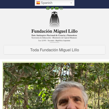
Pasar
Spanish
al
contenido
principal
Toda Fundación Miguel Lillo