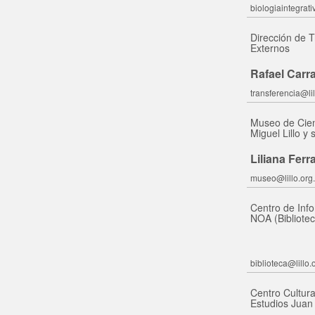
biologiaintegrati
Dirección de T
Externos
Rafael Carr
transferencia@lil
Museo de Cien
Miguel Lillo y
Liliana Ferra
museo@lillo.org.
Centro de Inf
NOA (Bibliotec
biblioteca@lillo.
Centro Cultura
Estudios Juan