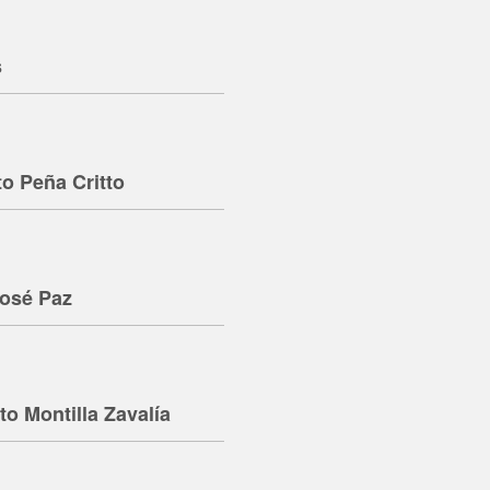
s
to Peña Critto
José Paz
to Montilla Zavalía