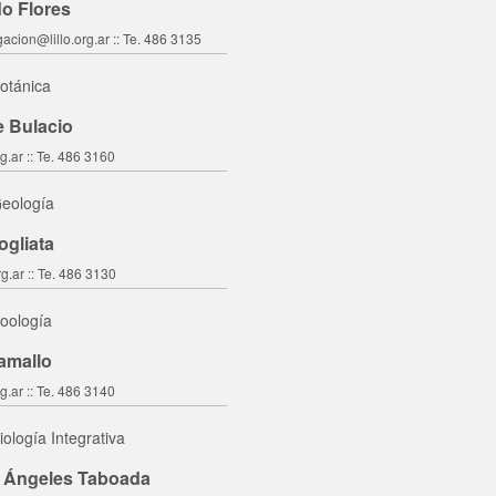
do Flores
gacion@lillo.org.ar :: Te. 486 3135
otánica
e Bulacio
g.ar :: Te. 486 3160
Geología
ogliata
g.ar :: Te. 486 3130
Zoología
amallo
g.ar :: Te. 486 3140
iología Integrativa
s Ángeles Taboada