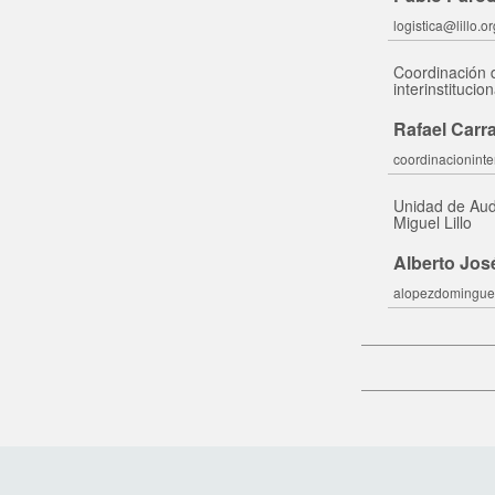
logistica@lillo.or
Coordinación 
interinstitucio
Rafael Carr
coordinacioninter
Unidad de Audi
Miguel Lillo
Alberto Jo
alopezdominguez