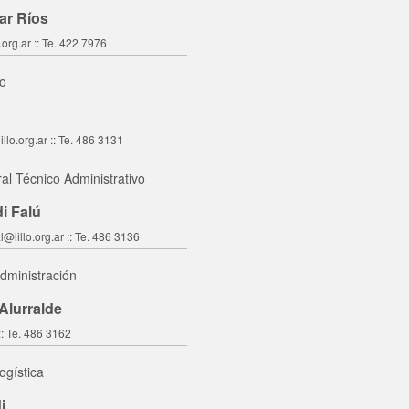
lar Ríos
.org.ar :: Te. 422 7976
co
llo.org.ar :: Te. 486 3131
al Técnico Administrativo
i Falú
@lillo.org.ar :: Te. 486 3136
dministración
Alurralde
:: Te. 486 3162
ogística
i