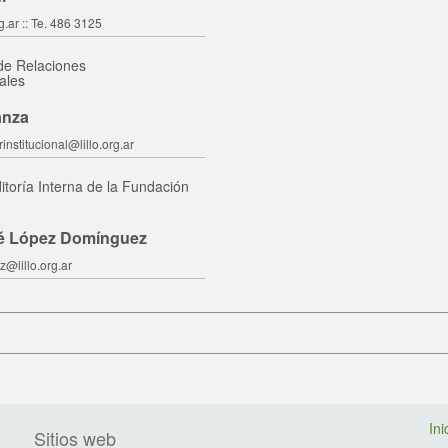
g.ar :: Te. 486 3125
de Relaciones
nales
anza
institucional@lillo.org.ar
toría Interna de la Fundación
sé López Domínguez
@lillo.org.ar
Ini
Sitios web