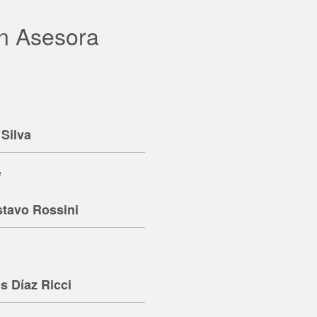
n Asesora
 Silva
e
stavo Rossini
s Díaz Ricci