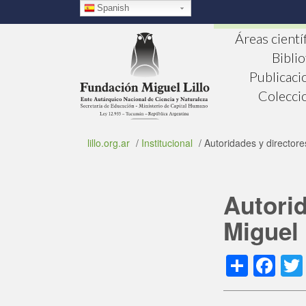
Pasar
Spanish
al
contenido
Áreas cientí
principal
Bibli
Publicaci
Colecci
lillo.org.ar
/
Institucional
/ Autoridades y directore
Autorid
Miguel 
Shar
Fa