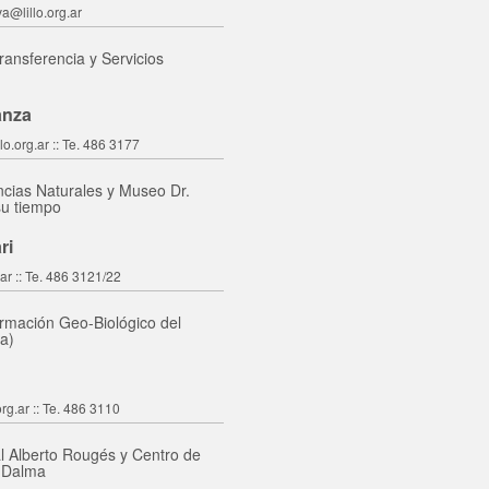
va@lillo.org.ar
ransferencia y Servicios
anza
lo.org.ar :: Te. 486 3177
cias Naturales y Museo Dr.
 su tiempo
ri
ar :: Te. 486 3121/22
ormación Geo-Biológico del
a)
org.ar :: Te. 486 3110
l Alberto Rougés y Centro de
 Dalma