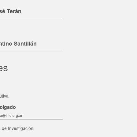
sé Terán
ntino Santillán
es
utiva
Holgado
a@lillo.org.ar
. de Investigación