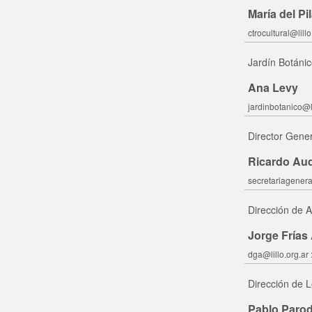
María del Pi
ctrocultural@lillo
Jardín Botáni
Ana Levy
jardinbotanico@li
Director Gener
Ricardo Aud
secretariageneral
Dirección de A
Jorge Frías 
dga@lillo.org.ar 
Dirección de L
Pablo Parod