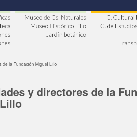
ficas
Museo de Cs. Naturales
C. Cultural
oteca
Museo Histórico Lillo
C. de Estudio
ones
Jardín botánico
ones
Transp
s de la Fundación Miguel Lillo
ades y directores de la Fu
Lillo
e
cebook
Twitter