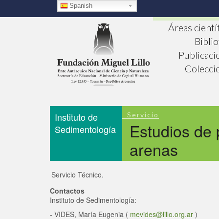
Pasar
Spanish
al
contenido
Áreas cientí
principal
Bibli
Publicaci
Colecci
Instituto de
Servicio
Estudios de 
Sedimentología
arenas
Servicio Técnico.
Contactos
Instituto de
Sedimentología
:
-
VIDES, Mar
ía Eugenia
(
mevides@lillo.org.ar
)