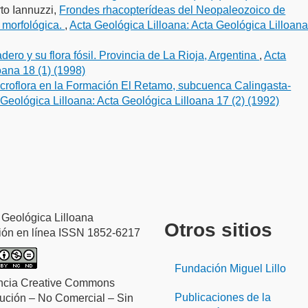
to Iannuzzi,
Frondes rhacopterídeas del Neopaleozoico de
 morfológica.
,
Acta Geológica Lilloana: Acta Geológica Lilloan
adero y su flora fósil. Provincia de La Rioja, Argentina
,
Acta
oana 18 (1) (1998)
croflora en la Formación El Retamo, subcuenca Calingasta-
Geológica Lilloana: Acta Geológica Lilloana 17 (2) (1992)
 Geológica Lilloana
Otros sitios
ión en línea ISSN 1852-6217
Fundación Miguel Lillo
ncia Creative Commons
Publicaciones de la
bución – No Comercial – Sin