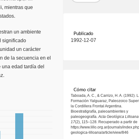
, mientras que
istados.
muestran un ambiente
Publicado
1992-12-07
 significado
a unidad un carácter
n de la secuencia en el
e una edad tardía del
z.
Cómo citar
Taboada, A. C., & Carrizo, H. A. (1992). 
Formación Yalguaraz, Paleozoico Super
la Cordillera Frontal Argentina.
Bioestratigrafía, paleoambientes y
paleogeografía.
Acta Geológica Lilloana
17
(2), 115–128. Recuperado a partir de
https://www.lillo.org.ar/journals/index.ph
geologica-lilloana/article/view/846