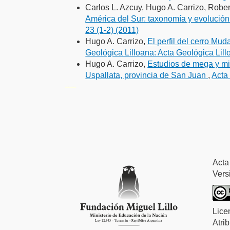
Carlos L. Azcuy, Hugo A. Carrizo, Rober
América del Sur: taxonomía y evolución
23 (1-2) (2011)
Hugo A. Carrizo,
El perfil del cerro Mud
Geológica Lilloana: Acta Geológica Lill
Hugo A. Carrizo,
Estudios de mega y mi
Uspallata, provincia de San Juan
,
Acta 
فروشگاه اینترنتی
ویزای استارتاپ
luxury gifts
سرور مجازی بایننس
Acta
Vers
Lice
Atri