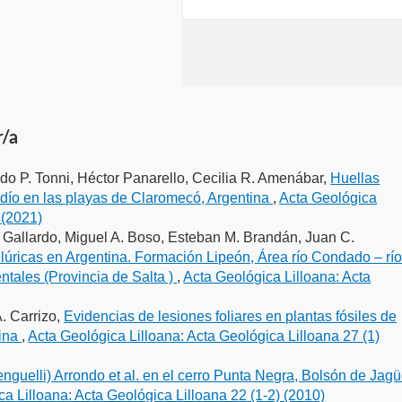
r/a
do P. Tonni, Héctor Panarello, Cecilia R. Amenábar,
Huellas
ardío en las playas de Claromecó, Argentina
,
Acta Geológica
 (2021)
o Gallardo, Miguel A. Boso, Esteban M. Brandán, Juan C.
silúricas en Argentina. Formación Lipeón, Área río Condado – rí
ntales (Provincia de Salta )
,
Acta Geológica Lilloana: Acta
A. Carrizo,
Evidencias de lesiones foliares en plantas fósiles de
tina
,
Acta Geológica Lilloana: Acta Geológica Lilloana 27 (1)
enguelli) Arrondo et al. en el cerro Punta Negra, Bolsón de Jagü
a Lilloana: Acta Geológica Lilloana 22 (1-2) (2010)