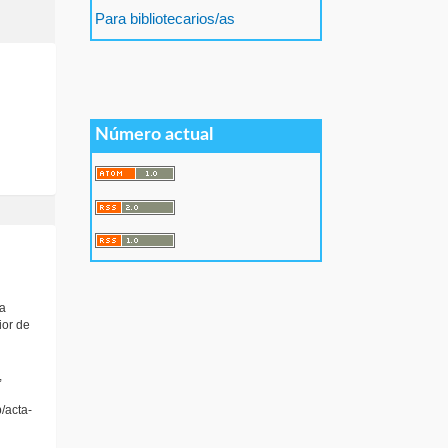
Para bibliotecarios/as
Número actual
La
ior de
,
p/acta-