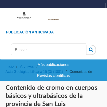
PUBLICACIÓN ANTICIPADA
Más publicaciones
Inicio
/
Archivos
/
Acta Geológica Lilloana 15 (3) (1981)
/
Comunicación
Revistas científicas
Contenido de cromo en cuerpos
básicos y ultrabásicos de la
provincia de San Luis