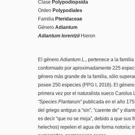
Clase
Polypodiopsida
Orden
Polypodiales
Familia
Pteridaceae
Género
Adiantum
Adiantum lorentzii
Hieron
El género
Adiantum L
., pertenece a la famili
conformado por aproximadamente 225 especi
género más grande de la familia, sólo super
posee 250 especies (PPG I, 2016). El género 
primera vez por el naturalista sueco Carolus 
“Species Plantarum”
publicada en el año 175
del griego antiguo a “sin”, “carente de” y dia
es decir “que no se moja”, debido a que sus f
helechos) repelen el agua de forma notoria; i