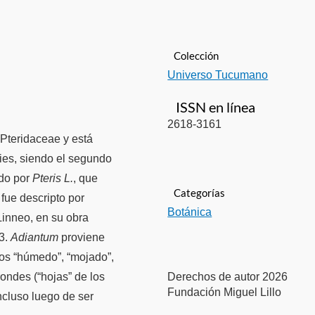
Colección
Universo Tucumano
ISSN en línea
2618-3161
a Pteridaceae y está
es, siendo el segundo
ado por
Pteris L.
, que
Categorías
fue descripto por
Botánica
Linneo, en su obra
3.
Adiantum
proviene
ntos “húmedo”, “mojado”,
Derechos de autor 2026
rondes (“hojas” de los
Fundación Miguel Lillo
ncluso luego de ser