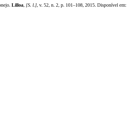
onejo.
Lilloa
,
[S. l.]
, v. 52, n. 2, p. 101–108, 2015. Disponível em: