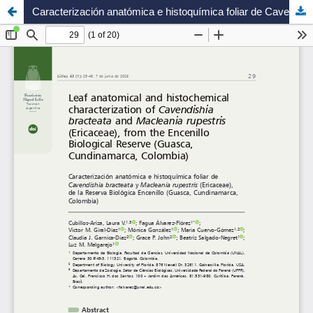
Caracterización anatómica e histoquímica foliar de Cavendishia bracteata y Macleania rupestris (Ericaceae), de la Reserva Biológica Encenillo (Guasca, Cundinamarca, Colombia)